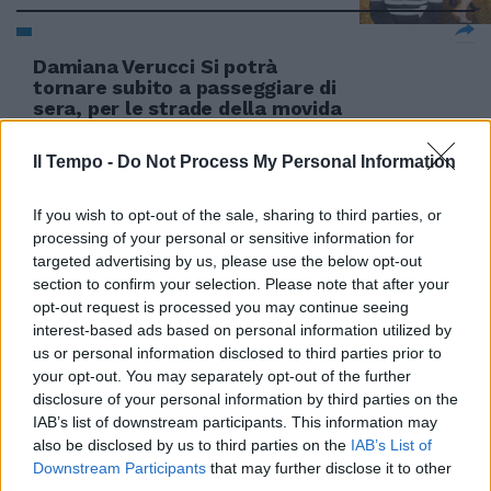
Damiana Verucci Si potrà
tornare subito a passeggiare di
sera, per le strade della movida
capitolina, con una bottiglia di
birra in mano e acquistare
Il Tempo -
Do Not Process My Personal Information
alcolici dopo le 23.
20/05/2012
If you wish to opt-out of the sale, sharing to third parties, or
processing of your personal or sensitive information for
targeted advertising by us, please use the below opt-out
section to confirm your selection. Please note that after your
Damiana Verucci Un tecnico per
opt-out request is processed you may continue seeing
il certificato di agibilità del
interest-based ads based on personal information utilized by
locale, un altro che certifica
us or personal information disclosed to third parties prior to
l'insonorizzazione, un altro
your opt-out. You may separately opt-out of the further
ancora per la planimetria, uno
disclosure of your personal information by third parties on the
per gli adempimenti in materia
IAB’s list of downstream participants. This information may
igienico-sanitaria e uno per il
also be disclosed by us to third parties on the
IAB’s List of
certificato di prevenzio
Downstream Participants
that may further disclose it to other
25/03/2012
third parties.