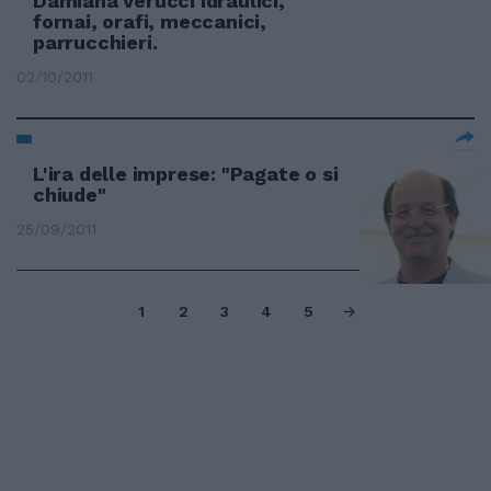
Damiana Verucci Idraulici,
fornai, orafi, meccanici,
parrucchieri.
02/10/2011
L'ira delle imprese: "Pagate o si
chiude"
25/09/2011
1
2
3
4
5