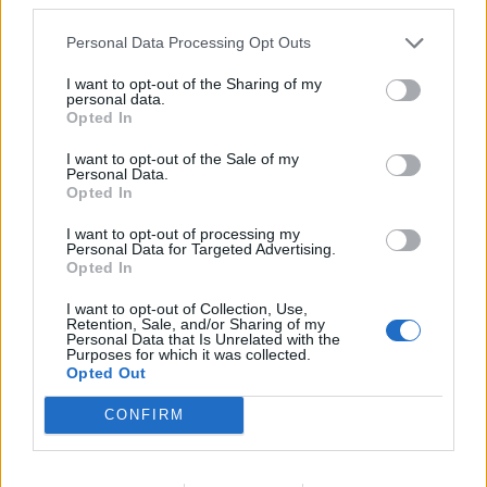
Personal Data Processing Opt Outs
I want to opt-out of the Sharing of my
Altri casi su "vigili" e mazzette Il
personal data.
prefetto: ma il racket non c'è
Opted In
11/03/2012
I want to opt-out of the Sale of my
Personal Data.
Opted In
I want to opt-out of processing my
Dario Martini Damiana Verucci Il
Personal Data for Targeted Advertising.
Comune sta per dire basta ai
Opted In
ristoranti di piazza Navona che
superano con i tavolini il limite
I want to opt-out of Collection, Use,
del marciapiede.
Retention, Sale, and/or Sharing of my
Personal Data that Is Unrelated with the
Purposes for which it was collected.
29/01/2012
Opted Out
CONFIRM
Damiana Verucci I piccoli
imprenditori non ce la fanno più.