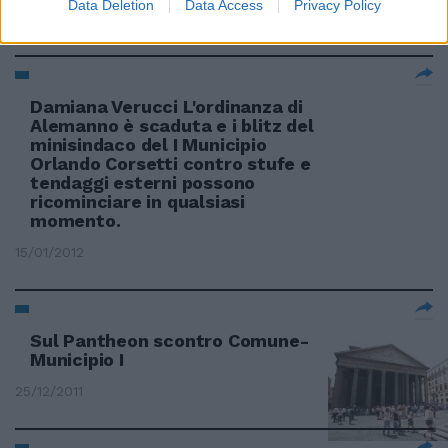
Data Deletion
Data Access
Privacy Policy
29/01/2012
Damiana Verucci L'ordinanza di
Alemanno è scaduta e i blitz del
minisindaco del I Municipio
Orlando Corsetti contro stufe e
tendaggi esterni possono
ricominciare in qualsiasi
momento.
15/01/2012
Sul Pantheon scontro Comune-
Municipio I
25/12/2011