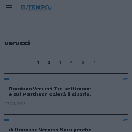
verucci
1
2
3
4
5
Damiana Verucci Tre settimane
e sul Pantheon calerà il sipario.
27/01/2013
di Damiana Verucci Sarà perché