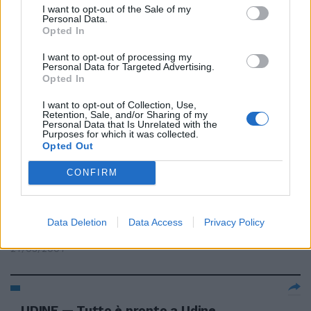
valutare ...
I want to opt-out of the Sale of my
Personal Data.
15/12/2008
Opted In
I want to opt-out of processing my
Personal Data for Targeted Advertising.
Opted In
Alfano: «Pronti a valutare gli
emendamenti del Pd»
I want to opt-out of Collection, Use,
Retention, Sale, and/or Sharing of my
Personal Data that Is Unrelated with the
08/07/2008
Purposes for which it was collected.
Opted Out
CONFIRM
ENI e la brasiliana Petrobras
hanno sottoscritto ieri a Brasilia
un protocollo d'intesa per
Data Deletion
Data Access
Privacy Policy
valutare ...
27/03/2007
UDINE — Tutto è pronto a Udine