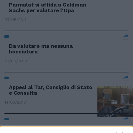
Parmalat si affida a Goldman
Sachs per valutare l'Opa
07/05/2011
Da valutare ma nessuna
bocciatura
23/05/2010
Appesi al Tar, Consiglio di Stato
e Consulta
14/03/2010
Howe e Gibilisco, ultimi test per