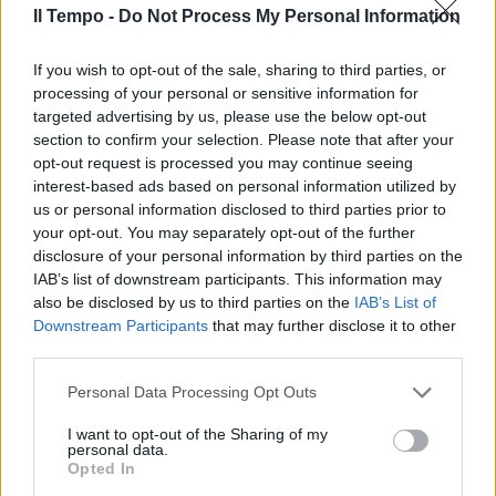
valutare le condizioni
Il Tempo -
Do Not Process My Personal Information
08/08/2009
If you wish to opt-out of the sale, sharing to third parties, or
processing of your personal or sensitive information for
targeted advertising by us, please use the below opt-out
Servono consulenti esperti per
section to confirm your selection. Please note that after your
valutare gli effetti della finanza
opt-out request is processed you may continue seeing
derivata nei bilanci degli enti
interest-based ads based on personal information utilized by
locali.
us or personal information disclosed to third parties prior to
your opt-out. You may separately opt-out of the further
01/04/2009
disclosure of your personal information by third parties on the
IAB’s list of downstream participants. This information may
also be disclosed by us to third parties on the
IAB’s List of
Downstream Participants
that may further disclose it to other
«Torna Veron? È un'idea da
third parties.
valutare»
10/01/2009
Personal Data Processing Opt Outs
I want to opt-out of the Sharing of my
personal data.
Opted In
Fabrizio Fabbri «Vogliamo