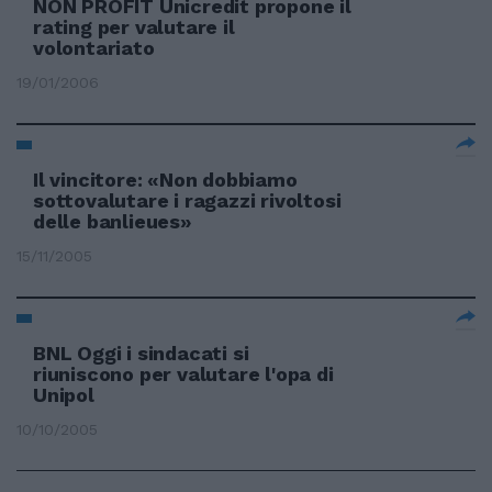
NON PROFIT Unicredit propone il
rating per valutare il
volontariato
19/01/2006
Il vincitore: «Non dobbiamo
sottovalutare i ragazzi rivoltosi
delle banlieues»
15/11/2005
BNL Oggi i sindacati si
riuniscono per valutare l'opa di
Unipol
10/10/2005