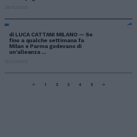
29/12/2003
di LUCA CATTANI MILANO — Se
fino a qualche settimana fa
Milan e Parma godevano di
un'alleanza ...
12/07/2003
1
2
3
4
5