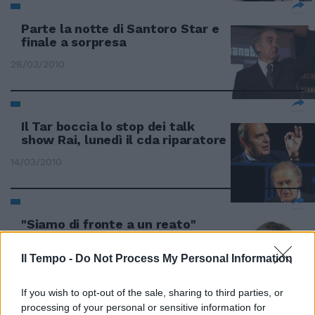
Parte la notte di Santoro Star e
finale a sorpresa
28/03/2010
Il Tar boccia lo stop dei talk
show Rai, lunedì il cda riparatore
14/03/2010
"Siamo di fronte a un reato"
07/03/2010
Il Tempo -
Do Not Process My Personal Information
If you wish to opt-out of the sale, sharing to third parties, or
Bertolaso: "Non sono un pirata"
processing of your personal or sensitive information for