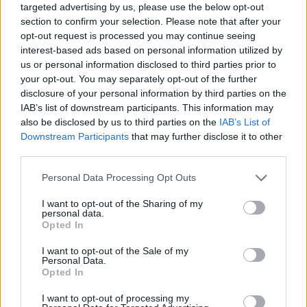
targeted advertising by us, please use the below opt-out
21/02/2010
section to confirm your selection. Please note that after your
opt-out request is processed you may continue seeing
interest-based ads based on personal information utilized by
us or personal information disclosed to third parties prior to
D'Addario: "Cd e film con
your opt-out. You may separately opt-out of the further
Tarantino" Ma il suo sogno resta
disclosure of your personal information by third parties on the
il residence
IAB’s list of downstream participants. This information may
also be disclosed by us to third parties on the
IAB’s List of
21/02/2010
Downstream Participants
that may further disclose it to other
third parties.
Personal Data Processing Opt Outs
"Siamo Fini e D'Alema Questa è
una rapina"
I want to opt-out of the Sharing of my
personal data.
21/02/2010
Opted In
I want to opt-out of the Sale of my
Personal Data.
Opted In
Scarpati: "Vinciamo perché i
nostri sono sentimenti veri"
I want to opt-out of processing my