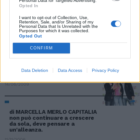
Personal Data for Targeted Advertising.
18/11/2009
Opted In
I want to opt-out of Collection, Use,
Retention, Sale, and/or Sharing of my
Personal Data that Is Unrelated with the
Marrazzo: "Se esiste un video è
Purposes for which it was collected.
Opted Out
falso"
25/10/2009
CONFIRM
Data Deletion
Data Access
Privacy Policy
"Le ferie? Meglio farle a casa"
14/06/2009
di MARCELLA MERLO CAPITALIA
non può continuare a crescere
da sola, deve pensare a
un'alleanza.
11/11/2006