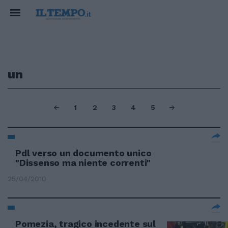
un
1
2
3
4
5
Pdl verso un documento unico
"Dissenso ma niente correnti"
25/04/2010
Pomezia, tragico incedente sul