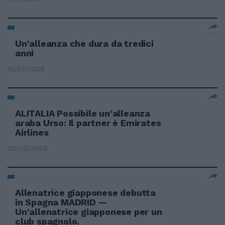
Un'alleanza che dura da tredici
anni
15/01/2006
ALITALIA Possibile un'alleanza
araba Urso: Il partner è Emirates
Airlines
02/05/2005
Allenatrice giapponese debutta
in Spagna MADRID —
Un'allenatrice giapponese per un
club spagnolo.