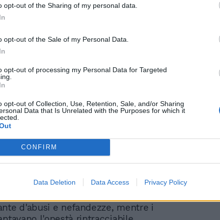
ili picconate imitando almeno il suo
o opt-out of the Sharing of my personal data.
iziano. Suggerimento subito sigillato in
In
one angosciosa::>. Forse i fustigatori
ne. Forse Franco Sensi esagera
o opt-out of the Sale of my Personal Data.
re ogni volta l'elenco dei "reprobi"
In
li: dall'accoppiata designante Bergamo-
to opt-out of processing my Personal Data for Targeted
direttori di gara Farina, Racalbuto,
ing.
Treossi e Trentalange (vicinissimo al
In
to); dal pilatesco Carraro al
o opt-out of Collection, Use, Retention, Sale, and/or Sharing
to Adriano Galliani. Però alcuni
ersonal Data that Is Unrelated with the Purposes for which it
i arriveranno, ammesso che non restino
lected.
Out
ituali deferimenti del ribelle alla
 Disciplinare. Sì, "l'imputato" dovrà
CONFIRM
 un giorno le sue accuse, a dispetto di
ca visionario inattendibile. Come se il
se l'oasi felice dei bei tempi andati, favola
Data Deletion
Data Access
Privacy Policy
 giusto gli ospiti canonici di Caputi. Come
ssimo già memorizzato una serie
nte d'abusi e nefandezze, mentre i
antavano l'onestà rintracciabile