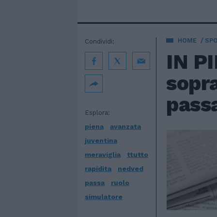
HOME
SP
Condividi:
IN PI
sopra
passa
Esplora:
piena
avanzata
juventina
meraviglia
ttutto
rapidita
nedved
passa
ruolo
simulatore