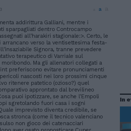
a
a
3
a
enta addirittura Galliani, mentre i
ti sparpagliati dentro Controcampo
ssegnati all'harakiri stagionale:>. Certo, le
i arrancano verso la ventisettesima festa-
ll'insaziabile Signora, tranne prevedere
ativo terapeutico di Varriale sul
moribondo. Ma gli allenatori collegati a
rint preferiscono evitare pronunciamenti
 pericoli nascosti nei loro prossimi cinque
lvo ritenere patetico (ozioso?) quel
omparativo approntato dal brevilineo
Cosa puoi ipotizzare, se anche l'Empoli
In 
ppi sgretolando fuori casa i sogni
Quale imprevisto diventa credibile, se
sca stronca (come il tecnico valenciano
nsulso non gioco dei catenacciari
dopo aver osato pronosticare Cuper