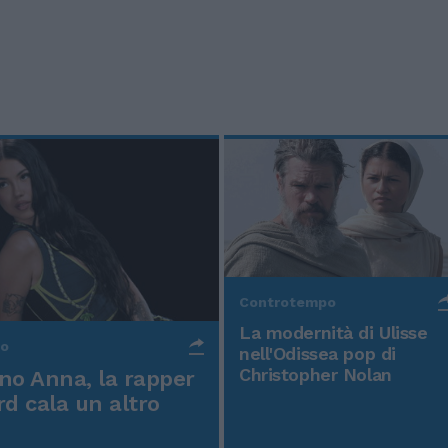
Controtempo
La modernità di Ulisse
po
nell'Odissea pop di
Christopher Nolan
o Anna, la rapper
rd cala un altro