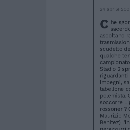
24 aprile 200
C
he sgom
sacerdo
ascoltano ra
trasmission
scudetto de
qualche tent
campionato 
Stadio 2 sp
riguardanti
impegni, sa
tabellone c
polemista. 
soccorre Li
rossoneri? 
Maurizio Mo
Benitez) l'i
nerazzurri 