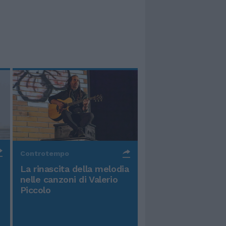
Controtempo
La rinascita della melodia
nelle canzoni di Valerio
Piccolo