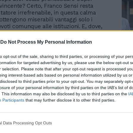
vincente? Certo, Franco Sensi resta
statore irrefrenabile, in questa calma
ottengono miserabili vantaggi solo i
voti comunque alle istituzioni. E, dove,
ario Fabio Capello privilegia soluzioni
rabbia e quieto vivere, lanciando la moda
-
Do Not Process My Personal Information
i protetti per depistare le telecamere
Le
 e il guardalinee Michele Ivaldi accomunati
da
to opt-out of the sale, sharing to third parties, or processing of your per
imento che farà tendenza ovunque, pure
Rudy Giuliani a Come States?
Le
formation for targeted advertising by us, please use the below opt-out s
Trump, Meloni e la strategia
aurosamente indebitati dovettero accettare
r selection. Please note that after your opt-out request is processed y
americana
egreti, moviole e movioloni nel degrado
eing interest-based ads based on personal information utilized by us or
o. Meglio allora recuperare un po' di
disclosed to third parties prior to your opt-out. You may separately opt-
duta, la mano sulla bocca per rendere
losure of your personal information by third parties on the IAB’s list of
bili sfoghi chissà quanto scandalosi. E
. This information may also be disclosed by us to third parties on the
IA
Participants
that may further disclose it to other third parties.
ta Beccalossi ci ride sopra, immaginando
girabili dalla tormentata Inter non
iali spariranno. E l'osservatore giallorosso
i, vanto riequilibrante del salotto
l Data Processing Opt Outs
uspica che Sensi alleggerisca presto le