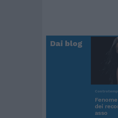
Dai blog
Controtem
Fenomen
dei reco
asso