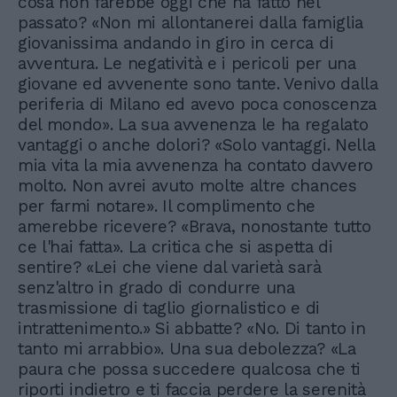
cosa non farebbe oggi che ha fatto nel
passato? «Non mi allontanerei dalla famiglia
giovanissima andando in giro in cerca di
avventura. Le negatività e i pericoli per una
giovane ed avvenente sono tante. Venivo dalla
periferia di Milano ed avevo poca conoscenza
del mondo». La sua avvenenza le ha regalato
vantaggi o anche dolori? «Solo vantaggi. Nella
mia vita la mia avvenenza ha contato davvero
molto. Non avrei avuto molte altre chances
per farmi notare». Il complimento che
amerebbe ricevere? «Brava, nonostante tutto
ce l'hai fatta». La critica che si aspetta di
sentire? «Lei che viene dal varietà sarà
senz'altro in grado di condurre una
trasmissione di taglio giornalistico e di
intrattenimento.» Si abbatte? «No. Di tanto in
tanto mi arrabbio». Una sua debolezza? «La
paura che possa succedere qualcosa che ti
riporti indietro e ti faccia perdere la serenità