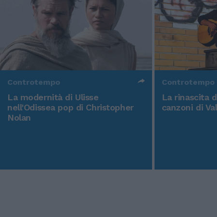
Controtempo
Controtempo
La modernità di Ulisse
La rinascita 
nell'Odissea pop di Christopher
canzoni di Va
Nolan