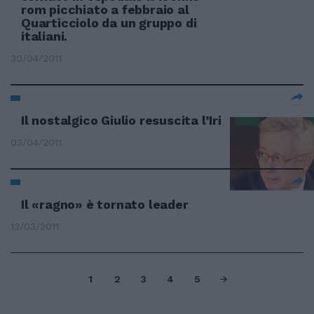
rom picchiato a febbraio al
Quarticciolo da un gruppo di
italiani.
30/04/2011
Il nostalgico Giulio resuscita l’Iri
03/04/2011
Il «ragno» è tornato leader
13/03/2011
1
2
3
4
5