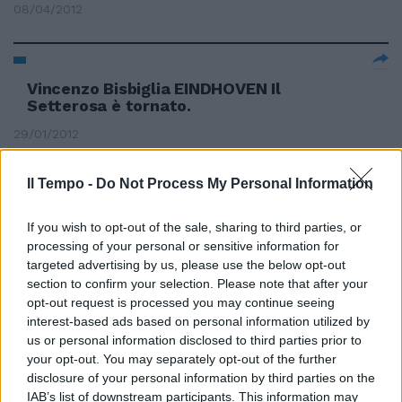
08/04/2012
Vincenzo Bisbiglia EINDHOVEN Il
Setterosa è tornato.
29/01/2012
Il Tempo -
Do Not Process My Personal Information
Il Consiglio europeo salva-euro
If you wish to opt-out of the sale, sharing to third parties, or
si è aperto tra mille difficoltà in
una giornata nera per le Borse
processing of your personal or sensitive information for
europee, soprattutto per Piazza
targeted advertising by us, please use the below opt-out
Affari in negativo di oltre il 4% e
section to confirm your selection. Please note that after your
con lo spread che è tornato a
opt-out request is processed you may continue seeing
salire a 444 punti.
interest-based ads based on personal information utilized by
us or personal information disclosed to third parties prior to
11/12/2011
your opt-out. You may separately opt-out of the further
disclosure of your personal information by third parties on the
IAB’s list of downstream participants. This information may