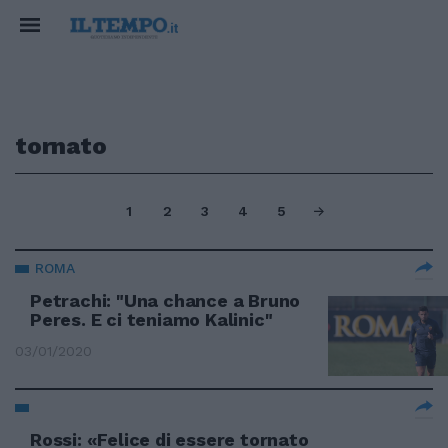
tornato
1
2
3
4
5
ROMA
Petrachi: "Una chance a Bruno
Peres. E ci teniamo Kalinic"
03/01/2020
Rossi: «Felice di essere tornato