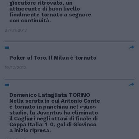
giocatore ritrovato, un
attaccante di buon livello
finalmente tornato a segnare
con continuità.
27/01/2013
Poker al Toro. Il Milan è tornato
16/12/2012
Domenico Latagliata TORINO
Nella serata in cui Antonio Conte
è tornato in panchina nel «suo»
stadio, la Juventus ha eliminato
il Cagliari negli ottavi di finale di
Coppa Italia: 1-0, gol di Giovinco
a inizio ripresa.