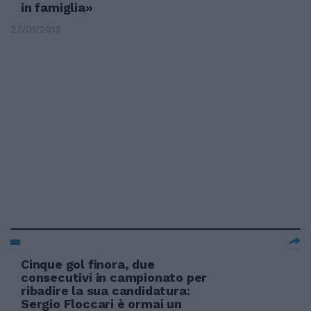
in famiglia»
27/01/2013
Cinque gol finora, due
consecutivi in campionato per
ribadire la sua candidatura:
Sergio Floccari è ormai un