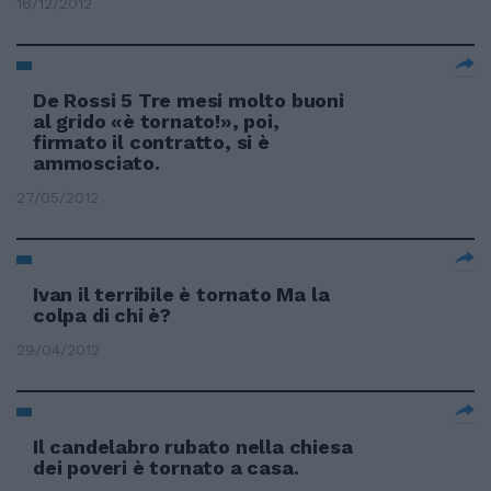
16/12/2012
De Rossi 5 Tre mesi molto buoni
al grido «è tornato!», poi,
firmato il contratto, si è
ammosciato.
27/05/2012
Ivan il terribile è tornato Ma la
colpa di chi è?
29/04/2012
Il candelabro rubato nella chiesa
dei poveri è tornato a casa.