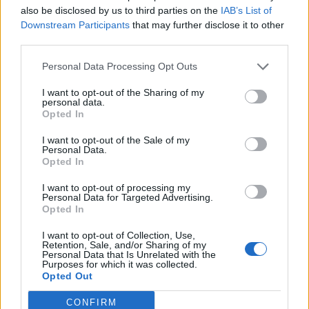
also be disclosed by us to third parties on the
IAB’s List of
Berlusconi riappare. La Lega
Downstream Participants
that may further disclose it to other
scompare
third parties.
30/11/2011
Personal Data Processing Opt Outs
I want to opt-out of the Sharing of my
personal data.
Klose è tornato in Germania.
Opted In
Ederson si candida per gennaio
I want to opt-out of the Sale of my
13/11/2011
Personal Data.
Opted In
I want to opt-out of processing my
Personal Data for Targeted Advertising.
Marrazzo: "Non è vero Riano
Opted In
chiuderà dopo 3 anni"
I want to opt-out of Collection, Use,
09/10/2011
Retention, Sale, and/or Sharing of my
Personal Data that Is Unrelated with the
Purposes for which it was collected.
Opted Out
Cotral Patrimonio Ambrosi si è
CONFIRM