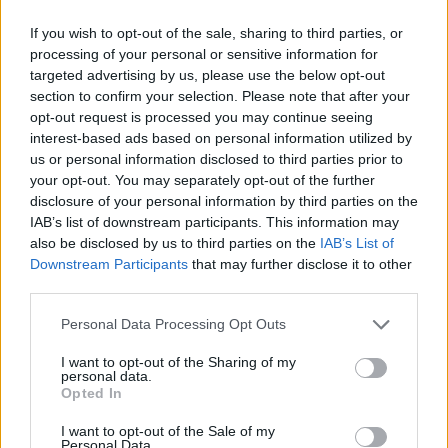
Maria Giulia Pozzi «La mia vita
If you wish to opt-out of the sale, sharing to third parties, or
non è stata niente di
processing of your personal or sensitive information for
eccezionale, né posso dire di
targeted advertising by us, please use the below opt-out
aver sofferto più di altre donne.
section to confirm your selection. Please note that after your
opt-out request is processed you may continue seeing
01/05/2011
interest-based ads based on personal information utilized by
us or personal information disclosed to third parties prior to
your opt-out. You may separately opt-out of the further
disclosure of your personal information by third parties on the
Due anni alla meta Le mosse di
IAB’s list of downstream participants. This information may
Alemanno
also be disclosed by us to third parties on the
IAB’s List of
30/04/2011
Downstream Participants
that may further disclose it to other
third parties.
Personal Data Processing Opt Outs
Garbatella «Morte al fascio»:
I want to opt-out of the Sharing of my
scritte sulla sede dei giovani Pdl
personal data.
5Sulla serranda della sezione
Opted In
Pdl Giovane Italia della
Garbatella sono state disegnate
I want to opt-out of the Sale of my
una falce e martello e sul muro
Personal Data.