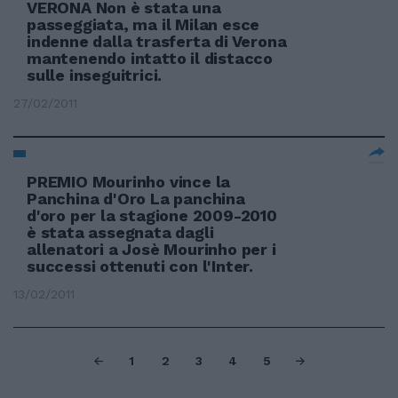
VERONA Non è stata una
passeggiata, ma il Milan esce
indenne dalla trasferta di Verona
mantenendo intatto il distacco
sulle inseguitrici.
27/02/2011
PREMIO Mourinho vince la
Panchina d'Oro La panchina
d'oro per la stagione 2009-2010
è stata assegnata dagli
allenatori a Josè Mourinho per i
successi ottenuti con l'Inter.
13/02/2011
1
2
3
4
5