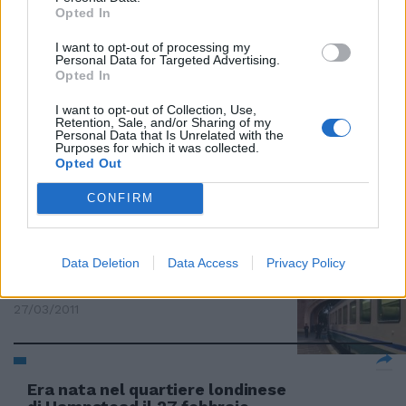
vicino è stata vergata la scritta:
Opted In
«Morte al fascio».
I want to opt-out of processing my
24/04/2011
Personal Data for Targeted Advertising.
Opted In
I want to opt-out of Collection, Use,
Retention, Sale, and/or Sharing of my
Personal Data that Is Unrelated with the
Case Ater ai ricchi e debiti per
Purposes for which it was collected.
tutti
Opted Out
31/03/2011
CONFIRM
Tre treni sulla Roma-lido
Data Deletion
Data Access
Privacy Policy
bersagliati dai sassi
27/03/2011
Era nata nel quartiere londinese