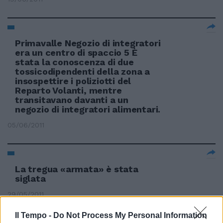
Primavalle Negozio di integratori
era un centro di spaccio 5 È
stata la conoscenza di due
tossicodipendenti della zona a
insospettire i poliziotti del
Reparto Volanti, mentre
transitavano davanti a un
negozio di integratori alimentari.
05/06/2011
La tregua «armata» è stata
siglata
29/05/2011
Il Tempo -
Do Not Process My Personal Information