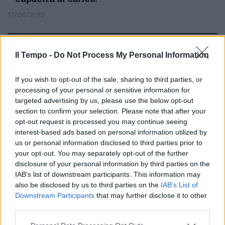
17/06/2012
Il Tempo -
Do Not Process My Personal Information
In tv spazio a Monti e a Grillo
20/05/2012
If you wish to opt-out of the sale, sharing to third parties, or
processing of your personal or sensitive information for
targeted advertising by us, please use the below opt-out
section to confirm your selection. Please note that after your
Lo «spazio privato» di Google e
opt-out request is processed you may continue seeing
mister Titanic
interest-based ads based on personal information utilized by
us or personal information disclosed to third parties prior to
22/04/2012
your opt-out. You may separately opt-out of the further
disclosure of your personal information by third parties on the
IAB’s list of downstream participants. This information may
also be disclosed by us to third parties on the
IAB’s List of
SPAZIO ITALIANO
Downstream Participants
that may further disclose it to other
22/04/2012
third parties.