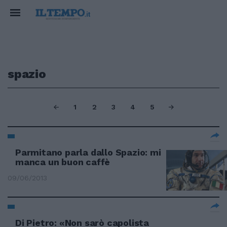
spazio
1
2
3
4
5
Parmitano parla dallo Spazio: mi
manca un buon caffè
09/06/2013
Di Pietro: «Non sarò capolista