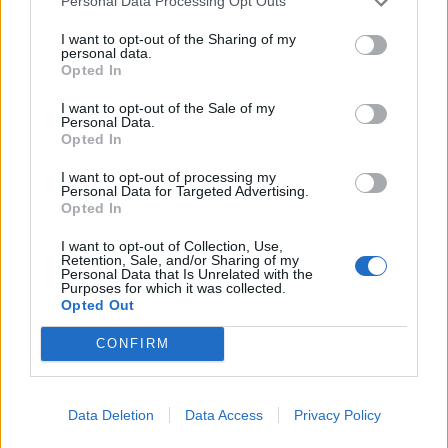
Personal Data Processing Opt Outs
I want to opt-out of the Sharing of my
Matteo Vincenzoni Erica
personal data.
Dellapasqua Uno strato di
Opted In
vernice bituminosa è il filo che
potrebbe unire via Lazio a piazza
I want to opt-out of the Sale of my
Personal Data.
Mignanelli, dove le strisce gialle
Opted In
scompaiono insieme alle paline
dei posti per disabili lasciando
I want to opt-out of processing my
spazio a sedie e tavolini.
Personal Data for Targeted Advertising.
Opted In
08/04/2012
I want to opt-out of Collection, Use,
Retention, Sale, and/or Sharing of my
Personal Data that Is Unrelated with the
Purposes for which it was collected.
Fini vuole spazio nel Terzo Polo
Opted Out
Una convention tutta per lui
CONFIRM
11/03/2012
Data Deletion
Data Access
Privacy Policy
Con «Tramate» Radio1 dà spazio