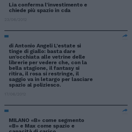
Lia conferma l'investimento e
chiede più spazio in cda
23/06/2012
di Antonio Angeli L'estate si
tinge di giallo: basta dare
un'occhiata alle vetrine delle
librerie per vedere che, con la
bella stagione, il fantasy si
ritira, il rosa si restringe, il
saggio va in letargo per lasciare
spazio al poliziesco.
17/06/2012
MILANO «B» come segmento
«B» e Max come spazio e
capacità di carico.