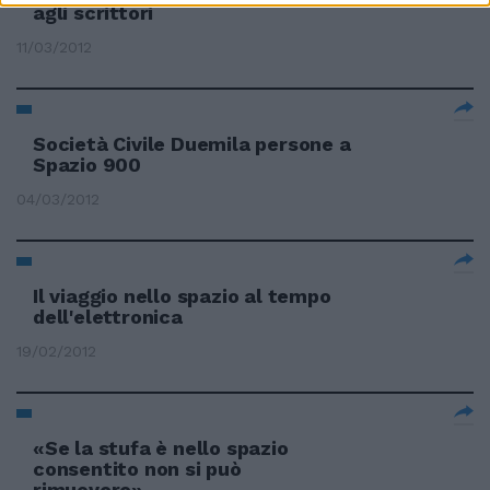
agli scrittori
11/03/2012
Società Civile Duemila persone a
Spazio 900
04/03/2012
Il viaggio nello spazio al tempo
dell'elettronica
19/02/2012
«Se la stufa è nello spazio
consentito non si può
rimuovere»