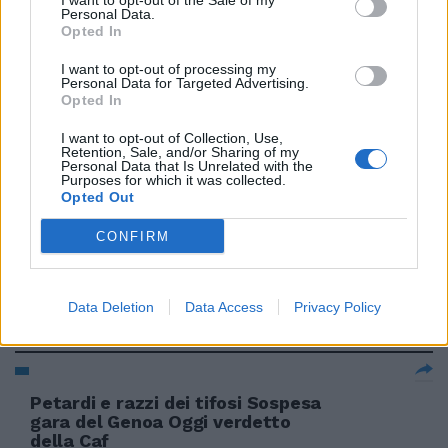
I want to opt-out of the Sale of my
Personal Data.
Opted In
I want to opt-out of processing my
Personal Data for Targeted Advertising.
NUOTO In Australia gara
Opted In
sospesa per l'arrivo di uno
squalo
I want to opt-out of Collection, Use,
Retention, Sale, and/or Sharing of my
06/02/2006
Personal Data that Is Unrelated with the
Purposes for which it was collected.
Opted Out
CONFIRM
Coppa Italia, Fiorentina-Juve
sospesa per incidenti e poi
ripresa
Data Deletion
Data Access
Privacy Policy
01/12/2005
Petardi e razzi dei tifosi Sospesa
gara del Genoa Oggi verdetto
della Caf