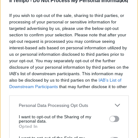
Il Tempo -
Do Not Process My Personal Information
If you wish to opt-out of the sale, sharing to third parties, or
processing of your personal or sensitive information for
DEBUTTO spumeggiante per
targeted advertising by us, please use the below opt-out
anche Banca Generali, anche lei,
section to confirm your selection. Please note that after your
come Poltrona Frau, subito
opt-out request is processed you may continue seeing
sospesa per eccesso ...
interest-based ads based on personal information utilized by
15/11/2006
us or personal information disclosed to third parties prior to
your opt-out. You may separately opt-out of the further
disclosure of your personal information by third parties on the
IAB’s list of downstream participants. This information may
RALLY SANREMO Sospesa la
also be disclosed by us to third parties on the
IAB’s List of
prima tappa per il maltempo
Downstream Participants
that may further disclose it to other
third parties.
14/09/2006
Personal Data Processing Opt Outs
I want to opt-out of the Sharing of my
BASEBALL Bologna-Nettuno
personal data.
Opted In
Sospesa gara3
16/07/2006