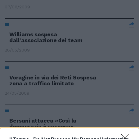
07/06/2009
Williams sospesa
dall'associazione dei team
28/05/2009
Voragine in via dei Reti Sospesa
zona a traffico limitato
24/05/2009
Bersani attacca «Così la
democrazia è sospesa»
23/09/2008