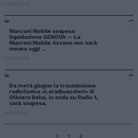
02/08/2003
Marconi Mobile sospesa
liquidazione GENOVA — La
Marconi Mobile Access non sarà
messa oggi ...
07/07/2003
Da metà giugno la trasmissione
radiofonica «Laradioacolori» di
Oliviero Beha, in onda su Radio 1,
sarà sospesa.
15/05/2003
1
2