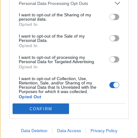
Personal Data Processing Opt Outs
tv con Lando Buzzanca
I want to opt-out of the Sharing of my
08/01/2012
personal data.
Opted In
I want to opt-out of the Sale of my
Personal Data.
Il mattone del Leone in una sola
Opted In
società. Nasce Generali Real
Estate
I want to opt-out of processing my
Personal Data for Targeted Advertising.
18/12/2011
Opted In
I want to opt-out of Collection, Use,
Retention, Sale, and/or Sharing of my
Personal Data that Is Unrelated with the
Roma, fuori di Roma
Purposes for which it was collected.
Opted Out
11/12/2011
CONFIRM
"Confesso, non voterò mai i
Data Deletion
Data Access
Privacy Policy
commissari del Parlamento"