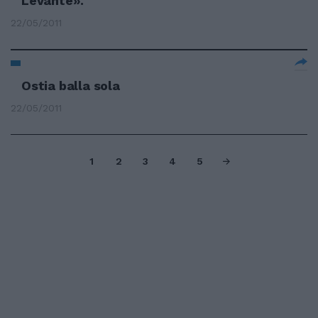
Levante».
22/05/2011
Ostia balla sola
22/05/2011
1
2
3
4
5