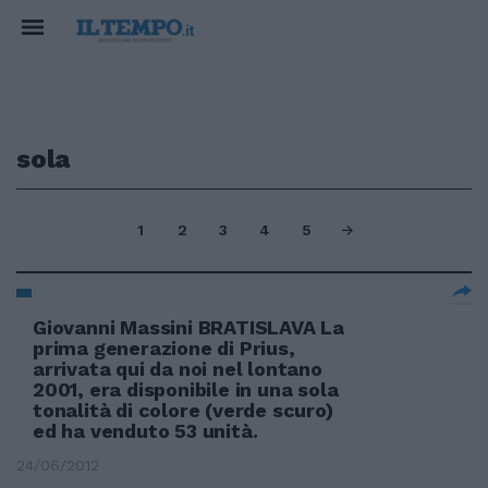
sola
1
2
3
4
5
Giovanni Massini BRATISLAVA La
prima generazione di Prius,
arrivata qui da noi nel lontano
2001, era disponibile in una sola
tonalità di colore (verde scuro)
ed ha venduto 53 unità.
24/06/2012