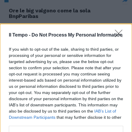
Ore le big valgono come la sola
BnpParibas
08/01/2012
Il Tempo -
Do Not Process My Personal Information
If you wish to opt-out of the sale, sharing to third parties, or
Domenico Latagliata TORINO
processing of your personal or sensitive information for
Nella sua Lecce, contro la
targeted advertising by us, please use the below opt-out
cenerentola della serie A,
Antonio Conte va alla ricerca del
section to confirm your selection. Please note that after your
diciassettesimo risultato utile
opt-out request is processed you may continue seeing
consecutivo: nella storia della
interest-based ads based on personal information utilized by
Juventus è successo una sola
us or personal information disclosed to third parties prior to
volta, nel 1949-50 con Jesse
your opt-out. You may separately opt-out of the further
Carv
disclosure of your personal information by third parties on the
IAB’s list of downstream participants. This information may
08/01/2012
also be disclosed by us to third parties on the
IAB’s List of
Downstream Participants
that may further disclose it to other
third parties.
Martina bella e sola nel thriller