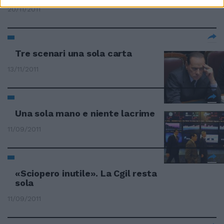
20/11/2011
Tre scenari una sola carta
13/11/2011
Una sola mano e niente lacrime
11/09/2011
«Sciopero inutile». La Cgil resta
sola
11/09/2011