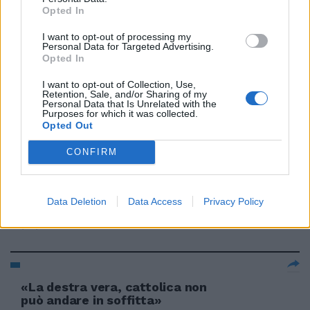
terracotta
Opted In
29/03/2009
I want to opt-out of processing my
Personal Data for Targeted Advertising.
Opted In
I want to opt-out of Collection, Use,
Con un discorso furbissimo
Retention, Sale, and/or Sharing of my
Personal Data that Is Unrelated with the
Franceschini ha messo in
Purposes for which it was collected.
soffitta ...
Opted Out
28/02/2009
CONFIRM
Data Deletion
Data Access
Privacy Policy
Il futuro finisce in soffitta
20/01/2007
«La destra vera, cattolica non
può andare in soffitta»