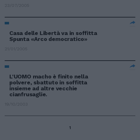
23/07/2005
Casa delle Libertà va in soffitta
Spunta «Arco democratico»
21/01/2005
L'UOMO macho è finito nella
polvere, sbattuto in soffitta
insieme ad altre vecchie
cianfrusaglie.
19/10/2003
1