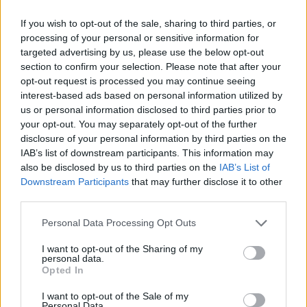
If you wish to opt-out of the sale, sharing to third parties, or
Il San Camillo mette in soffitta
processing of your personal or sensitive information for
le barelle
targeted advertising by us, please use the below opt-out
section to confirm your selection. Please note that after your
26/09/2010
opt-out request is processed you may continue seeing
interest-based ads based on personal information utilized by
us or personal information disclosed to third parties prior to
your opt-out. You may separately opt-out of the further
La Destra dei rancori
disclosure of your personal information by third parties on the
31/07/2010
IAB’s list of downstream participants. This information may
also be disclosed by us to third parties on the
IAB’s List of
Downstream Participants
that may further disclose it to other
third parties.
Va in soffitta la Cei «formato
Ruini»
Personal Data Processing Opt Outs
06/09/2009
I want to opt-out of the Sharing of my
personal data.
Opted In
I want to opt-out of the Sale of my
In soffitta c'è un «Leonardo» Di
Personal Data.