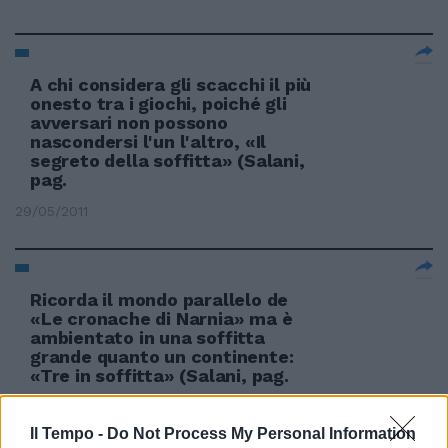
A chi considera gli scacchi il più
onesto tra i giochi, poiché gli
avversari non possono
nascondersi l'un l'altro, «Il
segreto della soffitta» (Salani,
pag.
29/05/2011
Ricorda il mondo parallelo de
«Le cronache di Narnia» ma è
ambientato in una soffitta
grande quanto un continente:
«Tre in soffitta» (Salani, pag.
08/05/2011
Il Tempo -
Do Not Process My Personal Information