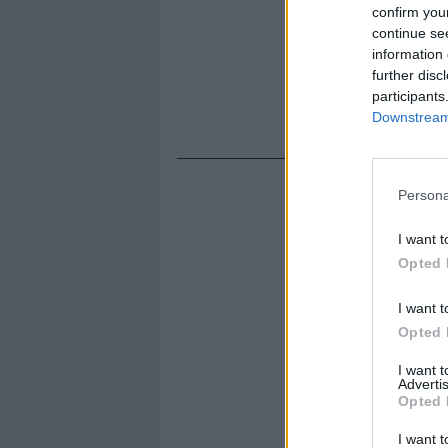
confirm you
continue se
information 
further disc
participants
Downstream 
Persona
I want t
Opted 
I want t
Opted 
I want 
Advertis
Opted 
I want t