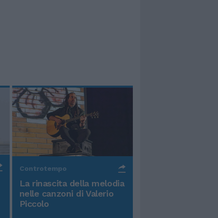
Controtempo
La rinascita della melodia
nelle canzoni di Valerio
Piccolo