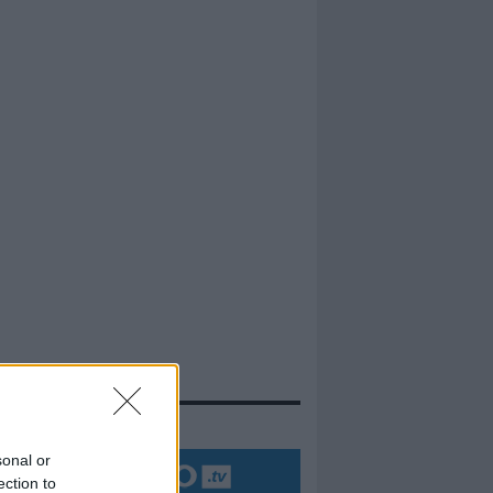
evidenza
sonal or
ection to