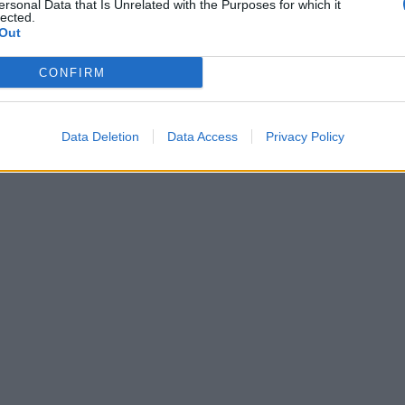
ersonal Data that Is Unrelated with the Purposes for which it
lected.
Out
CONFIRM
Data Deletion
Data Access
Privacy Policy