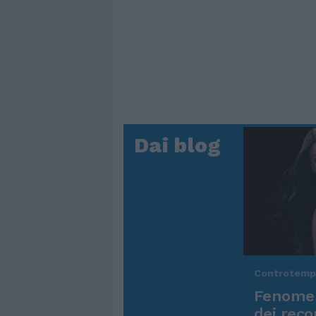
Dai blog
Controtem
Fenomen
dei reco