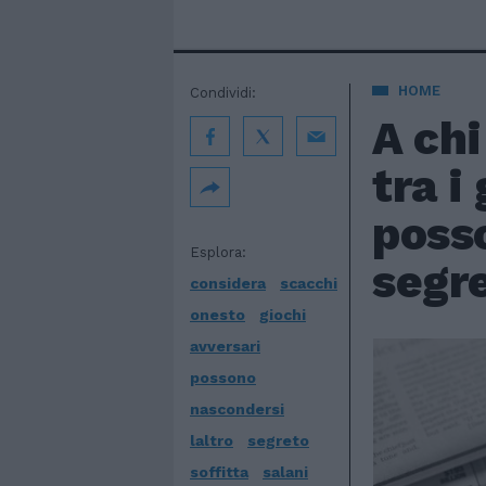
HOME
Condividi:
A chi
tra i
posso
Esplora:
segre
considera
scacchi
onesto
giochi
avversari
possono
nascondersi
laltro
segreto
soffitta
salani