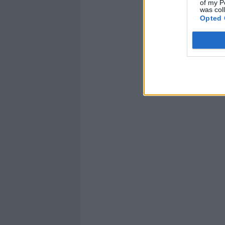
of my P
was col
Opted 