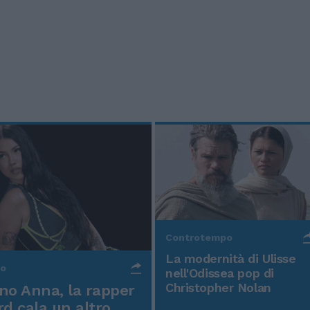
Controtempo
La modernità di Ulisse
po
nell'Odissea pop di
Christopher Nolan
o Anna, la rapper
rd cala un altro