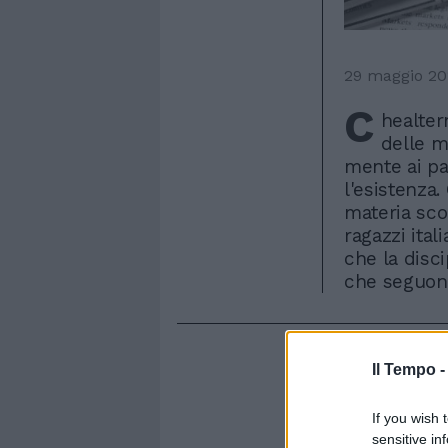
29 maggio 20
C
healter
delle m
mente ai par
l'esistenza.
materia sco
ragazzi ital
che la disc
che seguono
Il Tempo 
If you wish 
sensitive in