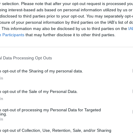
r selection. Please note that after your opt-out request is processed y
eing interest-based ads based on personal information utilized by us or
disclosed to third parties prior to your opt-out. You may separately opt-
losure of your personal information by third parties on the IAB’s list of
. This information may also be disclosed by us to third parties on the
IA
Participants
that may further disclose it to other third parties.
l Data Processing Opt Outs
Le
da
o opt-out of the Sharing of my personal data.
Rudy Giuliani a Come States?
Le
In
Trump, Meloni e la strategia
americana
o opt-out of the Sale of my Personal Data.
In
to opt-out of processing my Personal Data for Targeted
ing.
In
o opt-out of Collection, Use, Retention, Sale, and/or Sharing