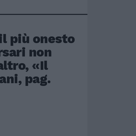
il più onesto
rsari non
ltro, «Il
ani, pag.