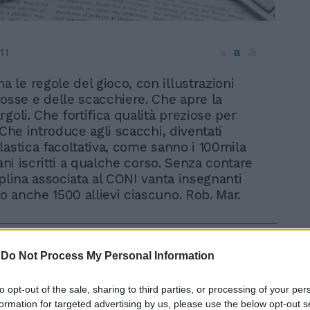
a
a
11
a
na le regole del gioco, con illustrazioni
osse e delle scacchiere. Che apre la
goli. Che fortifica qualità preziose per
 Che introduce agli scacchi, diventati
lastica facoltativa, come sanno i 100mila
iani iscritti a qualche corso. Senza contare
iplina associata al CONI vanta insegnanti
 anche 1500 allievi ciascuno. Rob. Mar.
-
Do Not Process My Personal Information
In 
to opt-out of the sale, sharing to third parties, or processing of your per
formation for targeted advertising by us, please use the below opt-out s