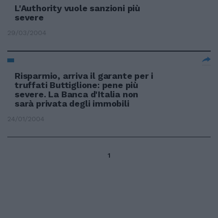
L'Authority vuole sanzioni più
severe
29/03/2004
Risparmio, arriva il garante per i
truffati Buttiglione: pene più
severe. La Banca d'Italia non
sarà privata degli immobili
24/01/2004
1