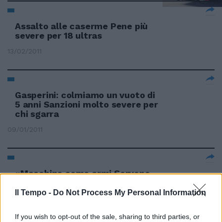
Assalto alle caserme Pene più
severe per 18 ultras
13/02/2011
Gasperini: colmiamo un vuoto di
5 anni Sanzioni molto severe per
chi sgarra
09/01/2011
«Macchine come armi Servono
leggi più severe»
Il Tempo -
Do Not Process My Personal Information
07/11/2010
If you wish to opt-out of the sale, sharing to third parties, or