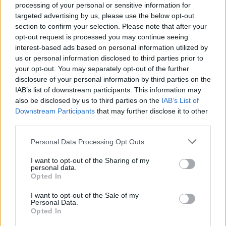
processing of your personal or sensitive information for
targeted advertising by us, please use the below opt-out
Ecco come riconoscere lo
section to confirm your selection. Please note that after your
stalker
opt-out request is processed you may continue seeing
22/08/2010
interest-based ads based on personal information utilized by
us or personal information disclosed to third parties prior to
your opt-out. You may separately opt-out of the further
disclosure of your personal information by third parties on the
Regole più severe per i restauri
IAB’s list of downstream participants. This information may
also be disclosed by us to third parties on the
IAB’s List of
13/07/2010
Downstream Participants
that may further disclose it to other
third parties.
Personal Data Processing Opt Outs
Carfagna: "La castrazione
chimica è inutile, abbiamo
I want to opt-out of the Sharing of my
personal data.
norme severe"
Opted In
19/07/2009
I want to opt-out of the Sale of my
Personal Data.
Opted In