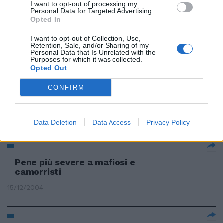
Pene così severe come l'arresto
I want to opt-out of processing my
Personal Data for Targeted Advertising.
fino a tre anni e controlli ...
Opted In
09/12/2007
I want to opt-out of Collection, Use,
Retention, Sale, and/or Sharing of my
Personal Data that Is Unrelated with the
Purposes for which it was collected.
Opted Out
BIGLIETTI gratis per gli under 14
negli stadi; pene più severe per
CONFIRM
chi è responsabile di lesioni
gravissime ...
20/03/2007
Data Deletion
Data Access
Privacy Policy
Pene più severe a mafiosi e
camorristi
15/12/2004