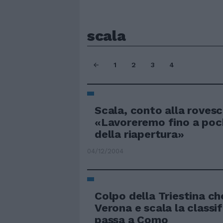
scala
1
2
3
4
Scala, conto alla rovesc
«Lavoreremo fino a poc
della riapertura»
04/12/2004
Colpo della Triestina ch
Verona e scala la classif
passa a Como