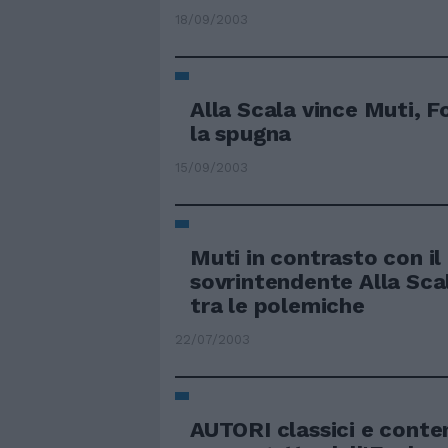
18/09/2003
Alla Scala vince Muti, 
la spugna
15/09/2003
Muti in contrasto con il
sovrintendente Alla Scal
tra le polemiche
22/07/2003
AUTORI classici e conte