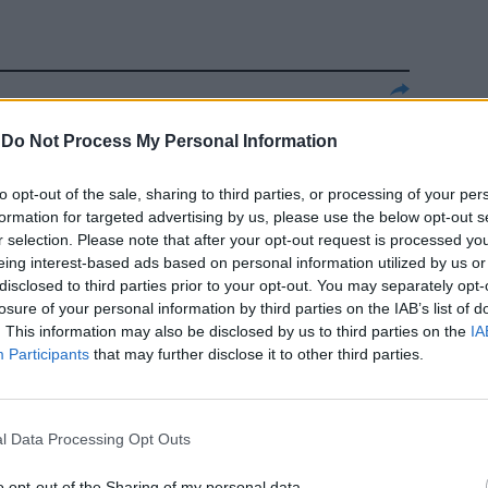
ull'intreccio
-
Do Not Process My Personal Information
Il fatturato
ppergiù di 900
to opt-out of the sale, sharing to third parties, or processing of your per
formation for targeted advertising by us, please use the below opt-out s
r selection. Please note that after your opt-out request is processed y
eing interest-based ads based on personal information utilized by us or
disclosed to third parties prior to your opt-out. You may separately opt-
losure of your personal information by third parties on the IAB’s list of
. This information may also be disclosed by us to third parties on the
IA
ima» alla
Participants
that may further disclose it to other third parties.
l Data Processing Opt Outs
o opt-out of the Sharing of my personal data.