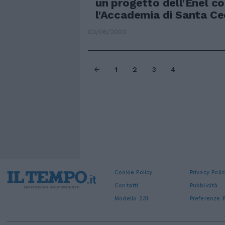
un progetto dell'Enel co
l'Accademia di Santa Ceci
03/06/2003
1
2
3
4
Cookie Policy
Privacy Polic
Contatti
Pubblicità
Modello 231
Preferenze P