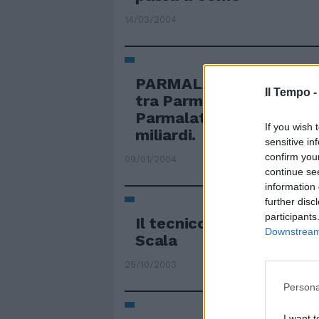
14/03/2004
PARMALAT Nevio Scala s
Il Tempo 
tra Parma e Parmalat: «
Parmalat dell'89 era su
If you wish 
miliardi.
sensitive in
confirm you
09/01/2004
continue se
information 
further disc
participants
Il tecnico insegue la «pr
Downstream 
Scala
25/10/2003
Persona
I want t