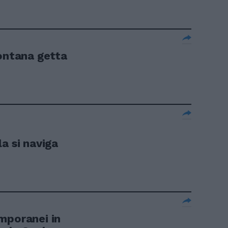
Fontana getta
a si naviga
mporanei in