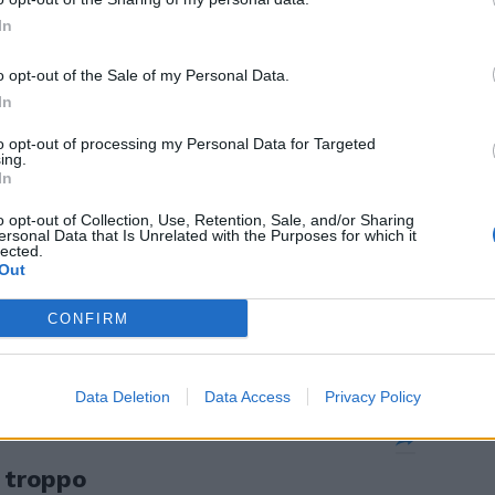
a resta
In
o alla Scala.
o opt-out of the Sale of my Personal Data.
In
to opt-out of processing my Personal Data for Targeted
ing.
mia Tosca
In
o opt-out of Collection, Use, Retention, Sale, and/or Sharing
ersonal Data that Is Unrelated with the Purposes for which it
lected.
Out
CONFIRM
Data Deletion
Data Access
Privacy Policy
i troppo