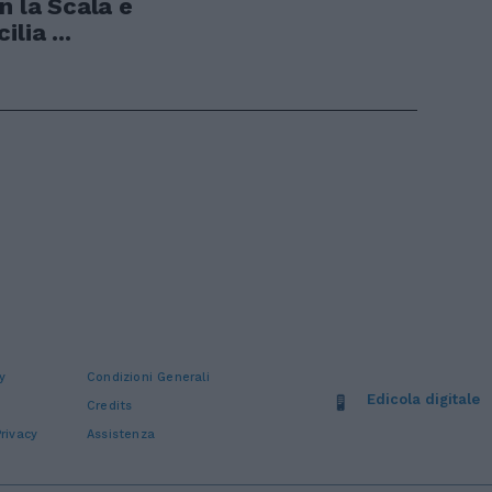
n la Scala e
lia ...
y
Condizioni Generali
Edicola digitale
Credits
rivacy
Assistenza