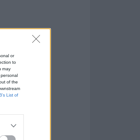
sonal or
ection to
ou may
 personal
out of the
 downstream
B’s List of