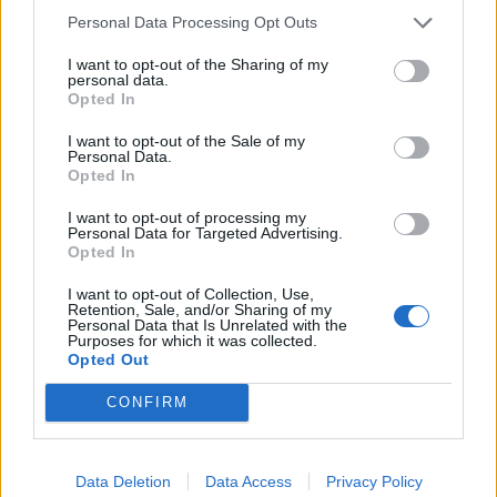
negli Stati Uniti, a Mirafiori verrà
Personal Data Processing Opt Outs
realizzata una citycar
04/09/2011
I want to opt-out of the Sharing of my
personal data.
Opted In
I want to opt-out of the Sale of my
Personal Data.
Addio a Rubino Romeo Salmonì
Opted In
l'ebreo che ispirò «La vita è
bella»
I want to opt-out of processing my
Personal Data for Targeted Advertising.
10/07/2011
Opted In
I want to opt-out of Collection, Use,
Retention, Sale, and/or Sharing of my
Personal Data that Is Unrelated with the
ARBITRI Romeo all'Olimpico,
Purposes for which it was collected.
Rizzoli alla Lazio Questi gli
Opted Out
arbitri del 33 ª di A: domani ore
18 Roma-Palermo Romeo: ore
CONFIRM
20.45 Milan-Sampdoria Celi e
Parma-Inter Rocchi.
17/04/2011
Data Deletion
Data Access
Privacy Policy