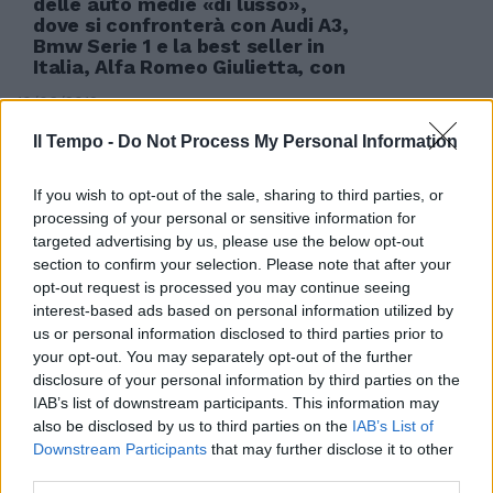
delle auto medie «di lusso»,
dove si confronterà con Audi A3,
Bmw Serie 1 e la best seller in
Italia, Alfa Romeo Giulietta, con
10/06/2012
Il Tempo -
Do Not Process My Personal Information
If you wish to opt-out of the sale, sharing to third parties, or
MONTE MARIO Visconti:
bonificata la zona del parco 5È
processing of your personal or sensitive information for
stata completata ieri mattina
targeted advertising by us, please use the below opt-out
l'operazione di bonifica in via
section to confirm your selection. Please note that after your
Romeo Romei, all'interno del
opt-out request is processed you may continue seeing
Parco di Monte Mario, nella zona
interest-based ads based on personal information utilized by
adiacente alla Panoramica.
us or personal information disclosed to third parties prior to
your opt-out. You may separately opt-out of the further
29/01/2012
disclosure of your personal information by third parties on the
IAB’s list of downstream participants. This information may
also be disclosed by us to third parties on the
IAB’s List of
Downstream Participants
that may further disclose it to other
Al posto dei suv Jeep e Alfa
third parties.
Romeo che saranno prodotti