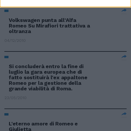
Volkswagen punta all'Alfa
Romeo Su Mirafiori trattativa a
oltranza
04/12/2010
Si concluderà entro la fine di
luglio la gara europea che di
fatto sostituirà l'ex appaltone
Romeo per la gestione della
grande viabilità di Roma.
23/05/2010
L'eterno amore di Romeo e
Giulietta