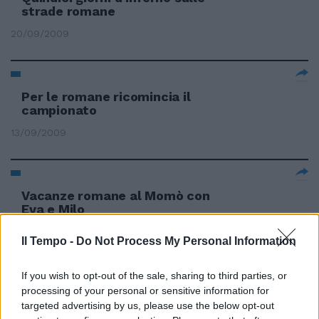
strade romane
20/09/2009
Per le romane ricomincia il
campionato
13/09/2009
Vacanze romane al Momò con
Eva e Milo
22/08/2009
Il Tempo -
Do Not Process My Personal Information
If you wish to opt-out of the sale, sharing to third parties, or
processing of your personal or sensitive information for
Le Romane a «Invito alla
targeted advertising by us, please use the below opt-out
lettura»