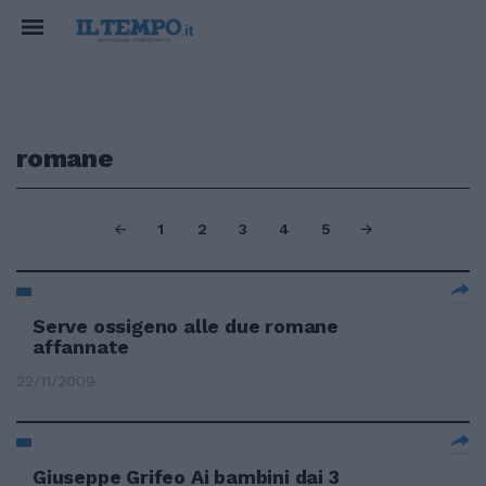
romane
1
2
3
4
5
Serve ossigeno alle due romane
affannate
22/11/2009
Giuseppe Grifeo Ai bambini dai 3