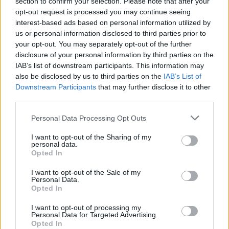
section to confirm your selection. Please note that after your
16/08/2009
opt-out request is processed you may continue seeing
interest-based ads based on personal information utilized by
us or personal information disclosed to third parties prior to
your opt-out. You may separately opt-out of the further
Phelps, vacanze romane
disclosure of your personal information by third parties on the
IAB’s list of downstream participants. This information may
26/07/2009
also be disclosed by us to third parties on the
IAB’s List of
Downstream Participants
that may further disclose it to other
third parties.
«Le carceri romane sono
Personal Data Processing Opt Outs
diventate delle discariche»
I want to opt-out of the Sharing of my
19/07/2009
personal data.
Opted In
I want to opt-out of the Sale of my
Personal Data.
Le romane ripaghino l'affetto dei
Opted In
tifosi
I want to opt-out of processing my
06/07/2009
Personal Data for Targeted Advertising.
Opted In