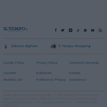
Edicola digitale
Il Tempo Shopping
Cookie Policy
Privacy Policy
Condizioni Generali
Contatti
Pubblicità
Credits
Modello 231
Preferenze Privacy
Assistenza
Sede legale: Piazza Colonna, 366 - 00187 Roma CF e P. Iva e Iscriz.
Registro Imprese Roma: 13486391009 REA Roma n° 1450962 Cap.
Sociale € 25.000,00 i.v. © Copyright IlTempo. Srl - ISSN (sito web):
1721-4084