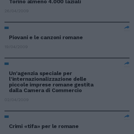
Torino almeno 4.000 laziali
26/04/2009
Piovani e le canzoni romane
19/04/2009
Un'agenzia speciale per
l'internazionalizzazione delle
piccole imprese romane gestita
dalla Camera di Commercio
02/04/2009
Crimi «tifa» per le romane