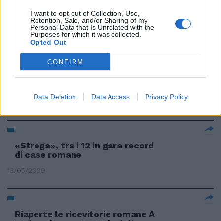
I want to opt-out of Collection, Use,
Retention, Sale, and/or Sharing of my
Le squadre romane ai play-off
Personal Data that Is Unrelated with the
Purposes for which it was collected.
07/06/2009
Opted Out
CONFIRM
Le canzoni romane di Bonelli
Data Deletion
Data Access
Privacy Policy
17/05/2009
«Strega», tra i 12 in gara record
di case romane
13/05/2009
Riaperte le ricevitorie romane A