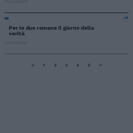
31/03/2009
Per le due romane il giorno della
verità
11/02/2009
1
2
3
4
5