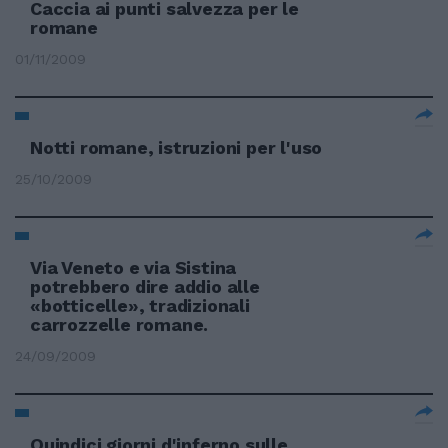
Caccia ai punti salvezza per le
romane
01/11/2009
Notti romane, istruzioni per l'uso
25/10/2009
Via Veneto e via Sistina
potrebbero dire addio alle
«botticelle», tradizionali
carrozzelle romane.
24/09/2009
Quindici giorni d'inferno sulle