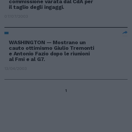
commissione varata dal CdA per
il taglio degli ingaggi.
07/07/2003
WASHINGTON — Mostrano un
cauto ottimismo Giulio Tremonti
e Antonio Fazio dopo le riunioni
al Fmi e al G7.
13/04/2003
1