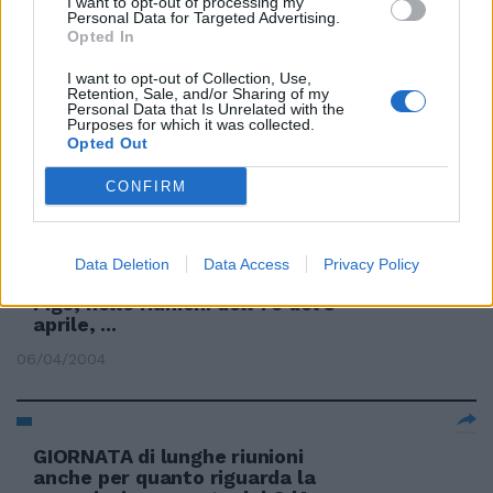
I want to opt-out of processing my
Personal Data for Targeted Advertising.
17/09/2008
Opted In
I want to opt-out of Collection, Use,
Retention, Sale, and/or Sharing of my
Personal Data that Is Unrelated with the
Purposes for which it was collected.
FI, riunioni ogni 15 giorni
Opted Out
27/07/2005
CONFIRM
LA COMMISSIONE per le licenze
Data Deletion
Data Access
Privacy Policy
Uefa di primo grado presso la
Figc, nelle riunioni dell'1 e del 5
aprile, ...
06/04/2004
GIORNATA di lunghe riunioni
anche per quanto riguarda la