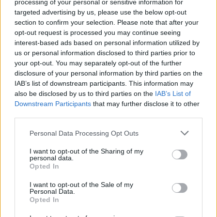
processing of your personal or sensitive information for
Servono decisioni collegiali"
targeted advertising by us, please use the below opt-out
25/10/2009
section to confirm your selection. Please note that after your
opt-out request is processed you may continue seeing
interest-based ads based on personal information utilized by
us or personal information disclosed to third parties prior to
La peggiore giustizia del mondo
your opt-out. You may separately opt-out of the further
disclosure of your personal information by third parties on the
13/09/2009
IAB’s list of downstream participants. This information may
also be disclosed by us to third parties on the
IAB’s List of
Downstream Participants
that may further disclose it to other
third parties.
In tempi di crisi per i liberi
professionisti, arrivano scrivanie
Personal Data Processing Opt Outs
in affitto e sale riunioni
comprese nel menù.
I want to opt-out of the Sharing of my
personal data.
13/09/2009
Opted In
I want to opt-out of the Sale of my
Personal Data.
Opted In
Inizierà di buon mattino oggi la
maratona di riunioni degli ...