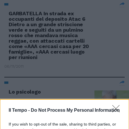
GARBATELLA In strada ex
occupanti del deposito Atac 6
Dietro a un grande striscione
verde e seguiti da un pulmino
rosso che mandava musica
reggae, con attaccati cartelli
come «AAA cercasi casa per 20
famiglie», «AAA cercasi luogo
per riunioni
06/11/2011
Lo psicologo
29/08/2010
Il Tempo -
Do Not Process My Personal Information
If you wish to opt-out of the sale, sharing to third parties, or
Gasparri: "Basta riunioni a due