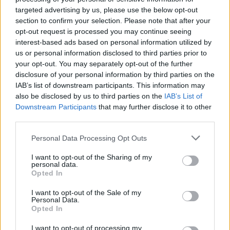
buonismo, il nuovo ...
targeted advertising by us, please use the below opt-out
section to confirm your selection. Please note that after your
10/03/2008
opt-out request is processed you may continue seeing
interest-based ads based on personal information utilized by
us or personal information disclosed to third parties prior to
your opt-out. You may separately opt-out of the further
Aumenta del 5,3% nel 2007 il
disclosure of your personal information by third parties on the
gettito Iva, con un ritmo di ...
IAB’s list of downstream participants. This information may
02/02/2008
also be disclosed by us to third parties on the
IAB’s List of
Downstream Participants
that may further disclose it to other
third parties.
di GIORGIO CERBAI OPORTO — S
Personal Data Processing Opt Outs
come swing, ovvero un ritmo
sostenuto e scorrevole oppure
I want to opt-out of the Sharing of my
personal data.
in ambiente jazzistico ...
Opted In
06/08/2006
I want to opt-out of the Sale of my
Personal Data.
Opted In
La corruzione in polizia a ritmo
I want to opt-out of processing my