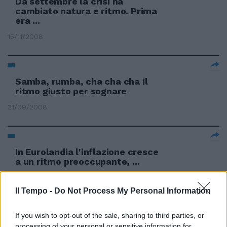
Da settembre la crisi ha
cambiato natura e ritmo. Prima
era ...
15/11/2008
Samba, rumba, cha cha cha Il
ritmo giusto per sognare
21/09/2008
In Eurolandia l'inflazione cresce
a un ritmo preoccupante, ...
26/03/2008
Il Tempo -
Do Not Process My Personal Information
If you wish to opt-out of the sale, sharing to third parties, or
Azione, ritmo serrato, nessun
processing of your personal or sensitive information for