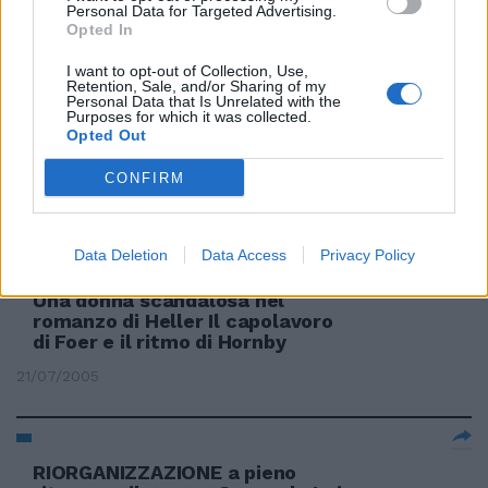
Personal Data for Targeted Advertising.
martellante
Opted In
13/11/2005
I want to opt-out of Collection, Use,
Retention, Sale, and/or Sharing of my
Personal Data that Is Unrelated with the
Purposes for which it was collected.
Opted Out
Il dg della Rai Meocci pensa a
ritmo di rock
CONFIRM
07/11/2005
Data Deletion
Data Access
Privacy Policy
Una donna scandalosa nel
romanzo di Heller Il capolavoro
di Foer e il ritmo di Hornby
21/07/2005
RIORGANIZZAZIONE a pieno