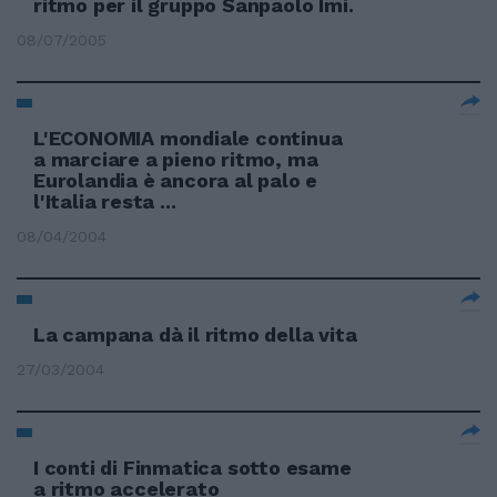
ritmo per il gruppo Sanpaolo Imi.
08/07/2005
L'ECONOMIA mondiale continua
a marciare a pieno ritmo, ma
Eurolandia è ancora al palo e
l'Italia resta ...
08/04/2004
La campana dà il ritmo della vita
27/03/2004
I conti di Finmatica sotto esame
a ritmo accelerato