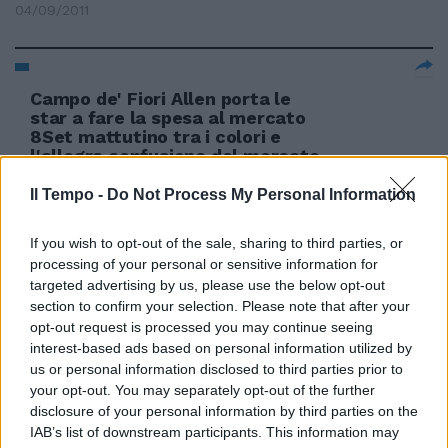
04/09/2011
Campo de' Fiori Allen porta le
star a fare la spesa al mercato
8Set mattutino tra i colori e
l'allegra confusione del mercato
di Campo de Fiori per Woody
Allen nella capitale per le
Il Tempo -
Do Not Process My Personal Information
riprese del suo nuovo film, «Bop
Decameron».
If you wish to opt-out of the sale, sharing to third parties, or
31/07/2011
processing of your personal or sensitive information for
targeted advertising by us, please use the below opt-out
section to confirm your selection. Please note that after your
opt-out request is processed you may continue seeing
interest-based ads based on personal information utilized by
La Nasa filma la cometa suicida
L'ultima corsa di una cometa
us or personal information disclosed to third parties prior to
«suicida», che ha concluso il suo
your opt-out. You may separately opt-out of the further
viaggio precipitando nel Sole, si
disclosure of your personal information by third parties on the
può osservare nelle immagini
IAB’s list of downstream participants. This information may
riprese dall'osservatorio solare