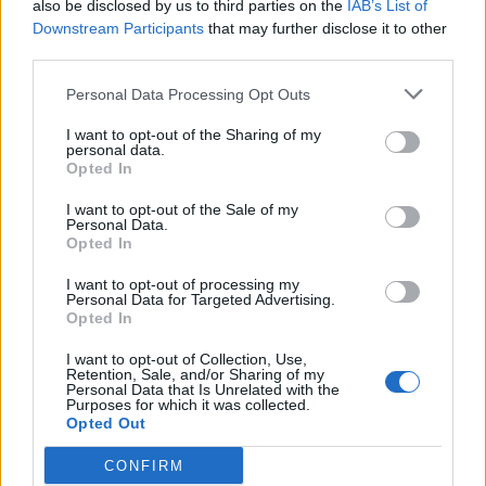
also be disclosed by us to third parties on the
IAB’s List of
Soho della Nasa.
Downstream Participants
that may further disclose it to other
third parties.
21/11/2010
Personal Data Processing Opt Outs
I want to opt-out of the Sharing of my
segue dalla prima Nei primi sei
personal data.
mesi di questo 2010 l'ufficio
Opted In
Servizio riprese
cinematografiche e fotografiche
I want to opt-out of the Sale of my
Personal Data.
del Comune ha rilasciato già
Opted In
1041 autorizzazioni.
I want to opt-out of processing my
13/06/2010
Personal Data for Targeted Advertising.
Opted In
I want to opt-out of Collection, Use,
Retention, Sale, and/or Sharing of my
Daniele Vicari inizia riprese sui
Personal Data that Is Unrelated with the
no global
Purposes for which it was collected.
Opted Out
09/05/2010
CONFIRM