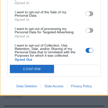
25/10/2009
Opted In
I want to opt-out of the Sale of my
Personal Data.
Opted In
Pesic non potrà contare sul
nuovo pivot Ekezie. Il coach:
I want to opt-out of processing my
Personal Data for Targeted Advertising.
«Onorato dalla proposta di
Opted In
allenare la nazionale del mio
Paese. Ma devo riflettere»
I want to opt-out of Collection, Use,
Reggio Calabria, match duro a
Retention, Sale, and/or Sharing of my
Napoli
Personal Data that Is Unrelated with the
Purposes for which it was collected.
27/12/2005
Opted Out
CONFIRM
E Fiorani non si vede Resta al
centro clinico a riflettere in
Data Deletion
Data Access
Privacy Policy
silenzio
26/12/2005