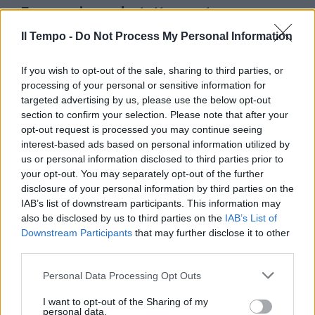
E se pensiamo che tutto questo
casino è nato perché un cognato
Il Tempo -
già ingombrante per quel che
Do Not Process My Personal Information
combinava in Rai era anche in
affitto in una casa che fu di An,
If you wish to opt-out of the sale, sharing to third parties, or
c'è da riflettere non sulla
processing of your personal or sensitive information for
condizione delle istituzioni, ma
targeted advertising by us, please use the below opt-out
degli italiani.
section to confirm your selection. Please note that after your
26/09/2010
opt-out request is processed you may continue seeing
interest-based ads based on personal information utilized by
us or personal information disclosed to third parties prior to
your opt-out. You may separately opt-out of the further
La Kostner si ferma: «Devo
disclosure of your personal information by third parties on the
riflettere»
IAB’s list of downstream participants. This information may
also be disclosed by us to third parties on the
IAB’s List of
18/04/2010
Downstream Participants
that may further disclose it to other
third parties.
Personal Data Processing Opt Outs
Il Pallone d'Oro certifica il
declino del calcio italiano
I want to opt-out of the Sharing of my
personal data.