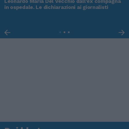
Leonardo Maria Del Vecchio dall'ex compagna
in ospedale. Le dichiarazioni ai giornalisti