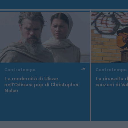
Controtempo
Controtempo
La modernità di Ulisse
La rinascita 
nell'Odissea pop di Christopher
canzoni di Va
Nolan