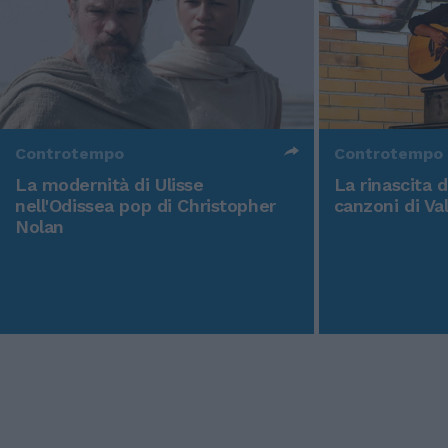
Controtempo
Controtempo
La modernità di Ulisse
La rinascita 
nell'Odissea pop di Christopher
canzoni di Va
Nolan