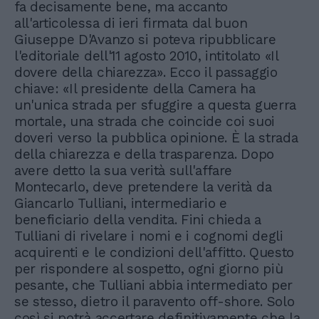
fa decisamente bene, ma accanto
all'articolessa di ieri firmata dal buon
Giuseppe D'Avanzo si poteva ripubblicare
l'editoriale dell'11 agosto 2010, intitolato «Il
dovere della chiarezza». Ecco il passaggio
chiave: «Il presidente della Camera ha
un'unica strada per sfuggire a questa guerra
mortale, una strada che coincide coi suoi
doveri verso la pubblica opinione. È la strada
della chiarezza e della trasparenza. Dopo
avere detto la sua verità sull'affare
Montecarlo, deve pretendere la verità da
Giancarlo Tulliani, intermediario e
beneficiario della vendita. Fini chieda a
Tulliani di rivelare i nomi e i cognomi degli
acquirenti e le condizioni dell'affitto. Questo
per rispondere al sospetto, ogni giorno più
pesante, che Tulliani abbia intermediato per
se stesso, dietro il paravento off-shore. Solo
così si potrà accertare definitivamente che la