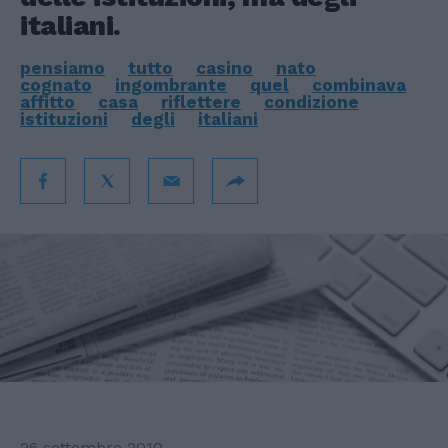
italiani.
pensiamo
tutto
casino
nato
cognato
ingombrante
quel
combinava
affitto
casa
riflettere
condizione
istituzioni
degli
italiani
26 settembre 2010