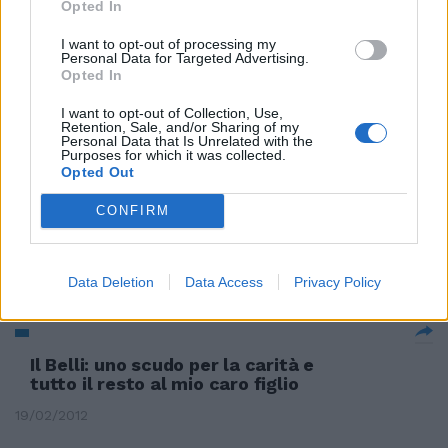
Opted In
I want to opt-out of processing my
Personal Data for Targeted Advertising.
Opted In
«Resto l'allenatore della Lazio.
I want to opt-out of Collection, Use,
26/02/2012
Retention, Sale, and/or Sharing of my
Personal Data that Is Unrelated with the
Purposes for which it was collected.
Opted Out
Monti non si candida: «Resto
CONFIRM
fino al 2013 e poi torno alla
Bocconi»
26/02/2012
Data Deletion
Data Access
Privacy Policy
Il Belli: uno scudo per la carità e
tutto il resto al mio caro figlio
19/02/2012