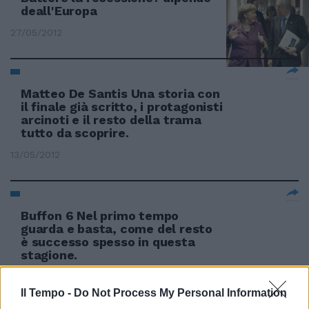
deall'Europa
27/05/2012
Matteo De Santis Una storia con
il finale già scritto, i protagonisti
arcinoti e il resto della trama
tutto da scoprire.
13/05/2012
Buffon 6 Nel primo tempo
guarda e basta, come del resto
è successo spesso in questa
stagione.
29/04/2012
Il Tempo -
Do Not Process My Personal Information