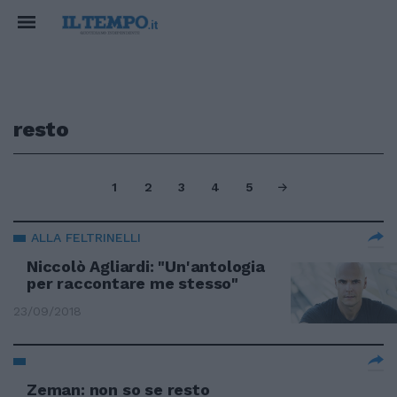
resto
1
2
3
4
5
ALLA FELTRINELLI
Niccolò Agliardi: "Un'antologia
per raccontare me stesso"
23/09/2018
Zeman: non so se resto