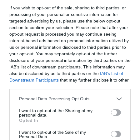
If you wish to opt-out of the sale, sharing to third parties, or
Rosi resiste: «Resto al mio
processing of your personal or sensitive information for
posto»
targeted advertising by us, please use the below opt-out
section to confirm your selection. Please note that after your
29/04/2012
opt-out request is processed you may continue seeing
interest-based ads based on personal information utilized by
us or personal information disclosed to third parties prior to
your opt-out. You may separately opt-out of the further
Pirellone nella bufera: lascia
disclosure of your personal information by third parties on the
anche Boni. Formigoni: «Io
IAB’s list of downstream participants. This information may
resto»
also be disclosed by us to third parties on the
IAB’s List of
22/04/2012
Downstream Participants
that may further disclose it to other
third parties.
Personal Data Processing Opt Outs
Marchetti 6 Si guadagna la
I want to opt-out of the Sharing of my
sufficienza per qualche uscita
personal data.
alta nelle mischie finali, per il
Opted In
resto la Roma non tira mai in
porta.
I want to opt-out of the Sale of my
Personal Data.
11/03/2012