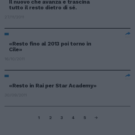
Il nuovo che avanza e trascina
tutto il resto dietro di sé.
27/11/2011
«Resto fino al 2013 poi torno in
Cile»
16/10/2011
«Resto in Rai per Star Academy»
30/09/2011
1
2
3
4
5