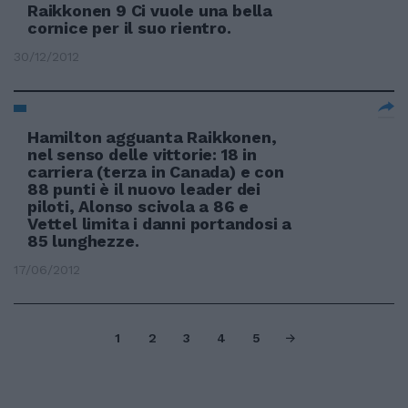
Raikkonen 9 Ci vuole una bella
cornice per il suo rientro.
30/12/2012
Hamilton agguanta Raikkonen,
nel senso delle vittorie: 18 in
carriera (terza in Canada) e con
88 punti è il nuovo leader dei
piloti, Alonso scivola a 86 e
Vettel limita i danni portandosi a
85 lunghezze.
17/06/2012
1
2
3
4
5