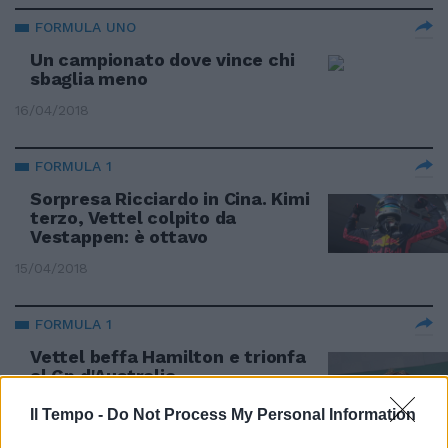
FORMULA UNO
Un campionato dove vince chi
sbaglia meno
16/04/2018
FORMULA 1
Sorpresa Ricciardo in Cina. Kimi
terzo, Vettel colpito da
Vestappen: è ottavo
15/04/2018
FORMULA 1
Vettel beffa Hamilton e trionfa
al Gp d'Australia
25/03/2018
Il Tempo -
Do Not Process My Personal Information