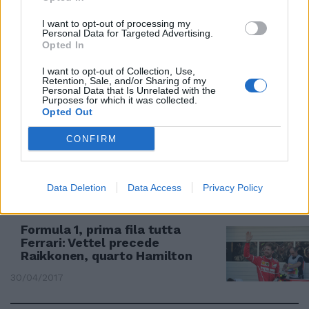
Ferrari: doppietta mondiale in
Ungheria Trionfo di Vettel che
I want to opt-out of processing my
Personal Data for Targeted Advertising.
allunga su Hamilton
Opted In
30/07/2017
I want to opt-out of Collection, Use,
Retention, Sale, and/or Sharing of my
Personal Data that Is Unrelated with the
FORMULA 1
Purposes for which it was collected.
Opted Out
Ferrari stellare a Montecarlo:
trionfo Vettel davanti a
CONFIRM
Raikkonen
28/05/2017
Data Deletion
Data Access
Privacy Policy
CIRCUITO DI SOCHI
Formula 1, prima fila tutta
Ferrari: Vettel precede
Raikkonen, quarto Hamilton
30/04/2017