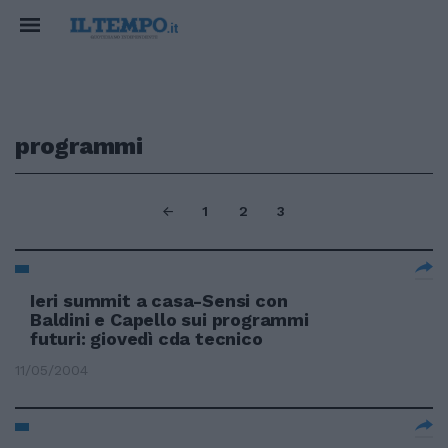
programmi
1
2
3
Ieri summit a casa-Sensi con
Baldini e Capello sui programmi
futuri: giovedì cda tecnico
11/05/2004