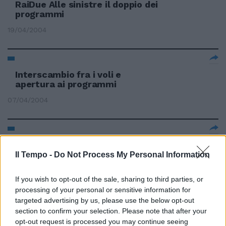
RaiDue Alle sinistre il doppio dei
programmi
19/04/2004
Interscambio fra i voli e
apertura ai programmi
07/04/2004
Tra i programmi gratuiti anche
inglese per bambini
Il Tempo -
Do Not Process My Personal Information
03/01/2004
If you wish to opt-out of the sale, sharing to third parties, or
processing of your personal or sensitive information for
targeted advertising by us, please use the below opt-out
section to confirm your selection. Please note that after your
BRUXELLES — Il «made in Lazio»
opt-out request is processed you may continue seeing
è tra i settori di eccellenza sui