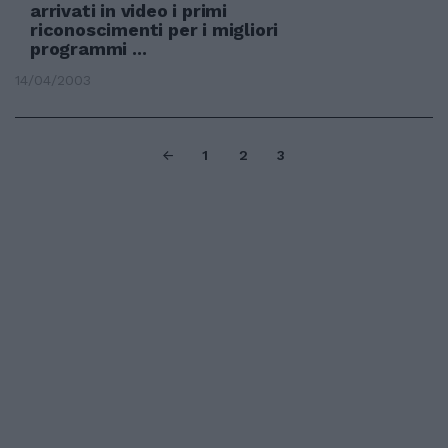
arrivati in video i primi
riconoscimenti per i migliori
programmi ...
14/04/2003
1
2
3