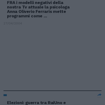
FRA i modelli negativi della
nostra Tv attuale la psicologa
Anna Oliverio Ferraris mette
programmi come ...
27/04/2004
Elezioni: guerra tra RaiUno e