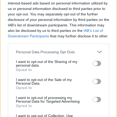
interest-based ads based on personal information utilized by
quali punta la Regione nei
programmi ...
us or personal information disclosed to third parties prior to
your opt-out. You may separately opt-out of the further
03/11/2003
disclosure of your personal information by third parties on the
IAB’s list of downstream participants. This information may
also be disclosed by us to third parties on the
IAB’s List of
Downstream Participants
that may further disclose it to other
Dai 14 ai 19 anni programmi tutti
third parties.
per loro
Personal Data Processing Opt Outs
05/10/2003
I want to opt-out of the Sharing of my
personal data.
Opted In
Programmi in trasferta estiva
I want to opt-out of the Sale of my
Personal Data.
02/06/2003
Opted In
I want to opt-out of processing my
Personal Data for Targeted Advertising.
Opted In
An: verifica di programmi, non di
persone
I want to opt-out of Collection, Use,