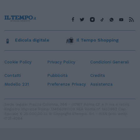
Edicola digitale
Il Tempo Shopping
Cookie Policy
Privacy Policy
Condizioni Generali
Contatti
Pubblicità
Credits
Modello 231
Preferenze Privacy
Assistenza
Sede legale: Piazza Colonna, 366 - 00187 Roma CF e P. Iva e Iscriz.
Registro Imprese Roma: 13486391009 REA Roma n° 1450962 Cap.
Sociale € 25.000,00 i.v. © Copyright IlTempo. Srl - ISSN (sito web):
1721-4084
TORNA SU