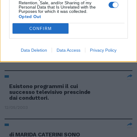
Retention, Sale, and/or Sharing of my
01/06/2003
Personal Data that Is Unrelated with the
Purposes for which it was collected.
Opted Out
CONFIRM
L'ASCOLTATORE medio non è un
maratoneta e certi programmi
televisivi appaiono decisamente
troppo lunghi.
Data Deletion
Data Access
Privacy Policy
20/05/2003
Esistono programmi il cui
successo televisivo prescinde
dai conduttori.
12/05/2003
di MARIDA CATERINI SONO