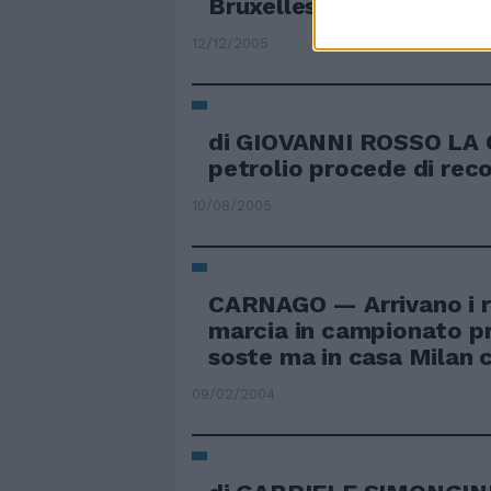
Bruxelles procede contro
12/12/2005
di GIOVANNI ROSSO LA 
petrolio procede di reco
10/08/2005
CARNAGO — Arrivano i r
marcia in campionato p
soste ma in casa Milan ci 
09/02/2004