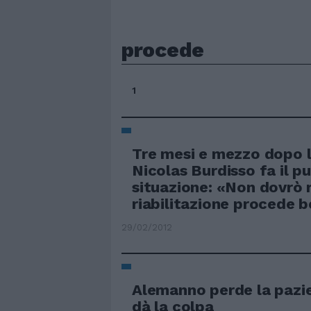
procede
1
Tre mesi e mezzo dopo l
Nicolas Burdisso fa il p
situazione: «Non dovrò r
riabilitazione procede b
29/02/2012
Alemanno perde la pazien
dà la colpa