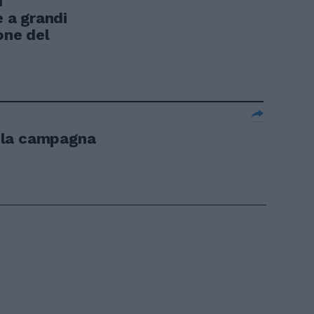
I
 a grandi
one del
 la campagna