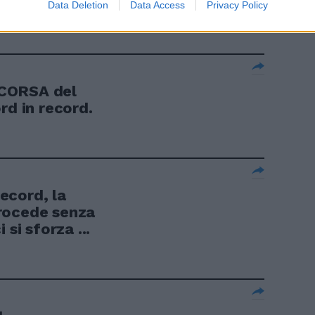
 l'Italia
Data Deletion
Data Access
Privacy Policy
CORSA del
rd in record.
ecord, la
rocede senza
si sforza ...