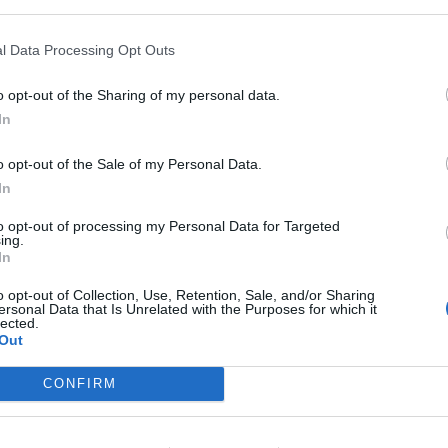
l Data Processing Opt Outs
o opt-out of the Sharing of my personal data.
ermini, al
In
o opt-out of the Sale of my Personal Data.
In
to opt-out of processing my Personal Data for Targeted
ing.
A
In
sproprio, il
o opt-out of Collection, Use, Retention, Sale, and/or Sharing
dine sparso
ersonal Data that Is Unrelated with the Purposes for which it
lected.
Out
CONFIRM