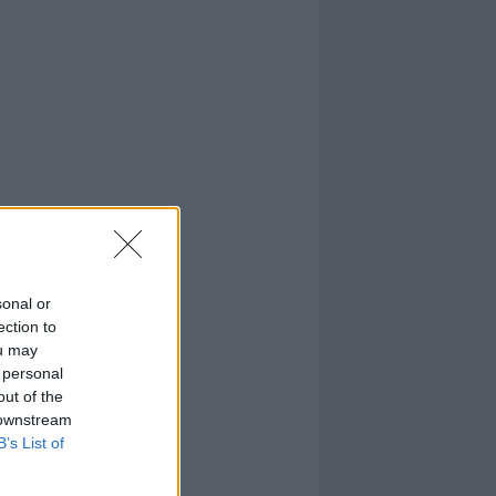
sonal or
ection to
ou may
 personal
out of the
 downstream
B’s List of