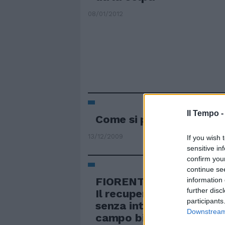
08/01/2012
Il Tempo 
Come si procede per il r
13/12/2009
If you wish 
sensitive in
confirm you
continue se
FIORENTINA Mutu contro
information 
further disc
Il recupero di Adrian M
participants
senza intoppi, ma prima 
Downstream 
campo bisognerà aspett