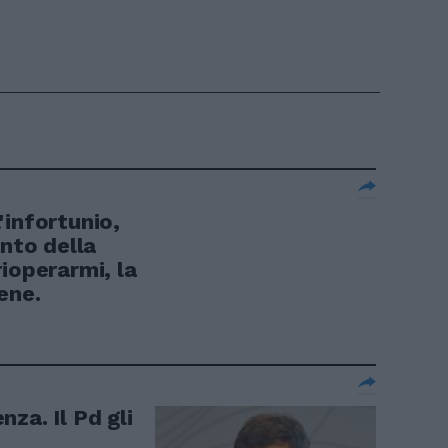
'infortunio,
unto della
ioperarmi, la
ene.
za. Il Pd gli