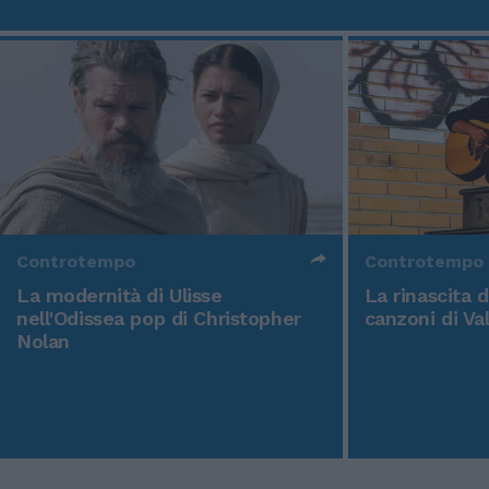
Controtempo
Controtempo
La modernità di Ulisse
La rinascita 
nell'Odissea pop di Christopher
canzoni di Va
Nolan