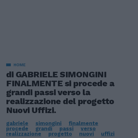
HOME
di GABRIELE SIMONGINI
FINALMENTE si procede a
grandi passi verso la
realizzazione del progetto
Nuovi Uffizi.
gabriele
simongini
finalmente
procede
grandi
passi
verso
realizzazione
progetto
nuovi
uffizi