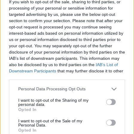
If you wish to opt-out of the sale, sharing to third parties, or
07/08/2010
processing of your personal or sensitive information for
targeted advertising by us, please use the below opt-out
section to confirm your selection. Please note that after your
opt-out request is processed you may continue seeing
Interrogazione urgente per la
interest-based ads based on personal information utilized by
privatizzazione delle aule
us or personal information disclosed to third parties prior to
didattiche
your opt-out. You may separately opt-out of the further
disclosure of your personal information by third parties on the
13/06/2010
IAB’s list of downstream participants. This information may
also be disclosed by us to third parties on the
IAB’s List of
Downstream Participants
that may further disclose it to other
third parties.
Tutte ammesse le 16 offerte per
la privatizzazione di Tirrenia
Personal Data Processing Opt Outs
27/02/2010
I want to opt-out of the Sharing of my
personal data.
Opted In
Acea, Alemanno vince sul Pd
I want to opt-out of the Sale of my
Personal Data.
14/02/2010
Opted In