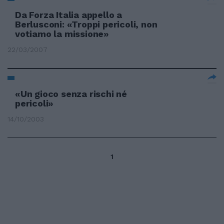
Da Forza Italia appello a
Berlusconi: «Troppi pericoli, non
votiamo la missione»
22/03/2007
«Un gioco senza rischi né
pericoli»
14/10/2003
1