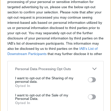
processing of your personal or sensitive information for
I pericoli del sorteggio
targeted advertising by us, please use the below opt-out
Champions
section to confirm your selection. Please note that after your
29/08/2010
opt-out request is processed you may continue seeing
interest-based ads based on personal information utilized by
us or personal information disclosed to third parties prior to
your opt-out. You may separately opt-out of the further
Pericoli in agguato in città Il
disclosure of your personal information by third parties on the
risarcimento impossibile
IAB’s list of downstream participants. This information may
also be disclosed by us to third parties on the
IAB’s List of
27/12/2009
Downstream Participants
that may further disclose it to other
third parties.
Personal Data Processing Opt Outs
Benedetto XVI è tornato ancora
una volta, nel giro di pochi mesi,
I want to opt-out of the Sharing of my
a strigliare la sua Chiesa e ad
personal data.
Opted In
evocare pericoli che possono
stravolgerne la missione e
I want to opt-out of the Sale of my
l'identità.
Personal Data.
Opted In
14/06/2009