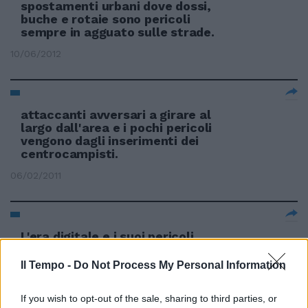
spostamenti urbani dove dossi,
buche e rotaie sono pericoli
sempre in agguato sulle strade.
10/06/2012
attaccanti avversari a girare al
largo dall'area e i pochi pericoli
vengono dagli inserimenti dei
centrocampisti.
06/02/2011
L'era digitale e i suoi pericoli
28/11/2010
Il Tempo -
Do Not Process My Personal Information
If you wish to opt-out of the sale, sharing to third parties, or