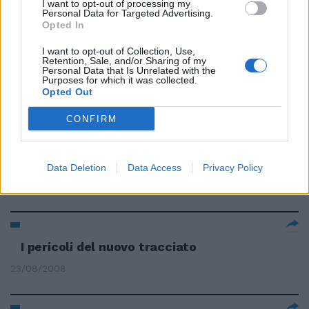
I want to opt-out of processing my
Personal Data for Targeted Advertising.
Opted In
La rivolta di Ostia: «Pericoli per i
I want to opt-out of Collection, Use,
bimbi»
Retention, Sale, and/or Sharing of my
Personal Data that Is Unrelated with the
15/05/2009
Purposes for which it was collected.
Opted Out
CONFIRM
Con la pittura Tullio Pericoli
cerca di salvare il paesaggio
italiano
Data Deletion
Data Access
Privacy Policy
26/04/2009
I pericoli del nuovo tracciato
23/08/2008