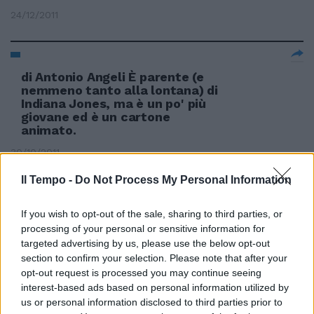
24/12/2011
di Antonio Angeli È parente (e
nemmeno tanto alla lontana) di
Indiana Jones, ma è un po' più
giovane ed è un cartone
animato.
30/10/2011
Il Tempo -
Do Not Process My Personal Information
Ai furbetti delle pensioni i soldi
If you wish to opt-out of the sale, sharing to third parties, or
dei parenti morti
processing of your personal or sensitive information for
targeted advertising by us, please use the below opt-out
31/10/2010
section to confirm your selection. Please note that after your
opt-out request is processed you may continue seeing
interest-based ads based on personal information utilized by
us or personal information disclosed to third parties prior to
Grignani canta il dolore per un