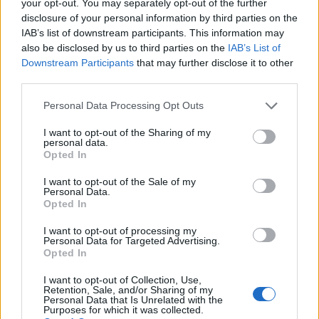
your opt-out. You may separately opt-out of the further
parente in coma
disclosure of your personal information by third parties on the
IAB’s list of downstream participants. This information may
28/01/2010
also be disclosed by us to third parties on the
IAB’s List of
Downstream Participants
that may further disclose it to other
third parties.
Cosentino: «Don Diana era mio
Personal Data Processing Opt Outs
parente ed è emerso che votava
per me»
I want to opt-out of the Sharing of my
personal data.
17/11/2009
Opted In
I want to opt-out of the Sale of my
Personal Data.
Opted In
LE ULTIME parole scritte da
Saddam sono una poesia
I want to opt-out of processing my
secondo quanto ha detto al New
Personal Data for Targeted Advertising.
York Times un parente ...
Opted In
04/01/2007
I want to opt-out of Collection, Use,
Retention, Sale, and/or Sharing of my
Personal Data that Is Unrelated with the
Purposes for which it was collected.