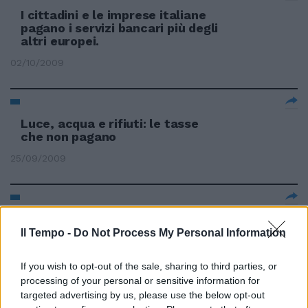
I cittadini e le imprese italiane
pagano i servizi bancari più degli
altri europei.
02/10/2009
Luce, acqua e rifiuti: le tasse
che non pagano
25/09/2009
Finti sposini pagano gioielli con
carta clonata
Il Tempo -
Do Not Process My Personal Information
13/09/2009
If you wish to opt-out of the sale, sharing to third parties, or
processing of your personal or sensitive information for
targeted advertising by us, please use the below opt-out