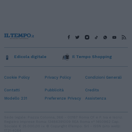
Edicola digitale
Il Tempo Shopping
Cookie Policy
Privacy Policy
Condizioni Generali
Contatti
Pubblicità
Credits
Modello 231
Preferenze Privacy
Assistenza
Sede legale: Piazza Colonna, 366 - 00187 Roma CF e P. Iva e Iscriz.
Registro Imprese Roma: 13486391009 REA Roma n° 1450962 Cap.
Sociale € 25.000,00 i.v. © Copyright IlTempo. Srl - ISSN (sito web):
1721-4084