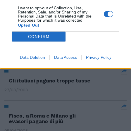
Pagano anche Spalletti e Tare
I want to opt-out of Collection, Use,
Retention, Sale, and/or Sharing of my
19/04/2009
Personal Data that Is Unrelated with the
Purposes for which it was collected.
Opted Out
CONFIRM
Mantini: nel Pd solo i Dl pagano
Fassino: «Se un cretino, dici c...»
11/01/2009
Data Deletion
Data Access
Privacy Policy
Gli italiani pagano troppe tasse
27/08/2008
Fisco, a Roma e Milano gli
evasori pagano di più
05/04/2008