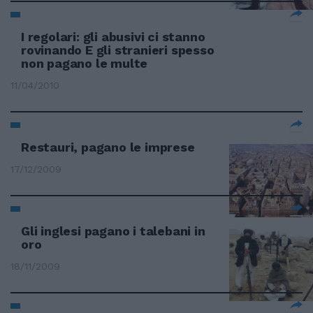
I regolari: gli abusivi ci stanno
rovinando E gli stranieri spesso
non pagano le multe
11/04/2010
Restauri, pagano le imprese
17/12/2009
Gli inglesi pagano i talebani in
oro
18/11/2009