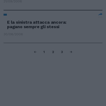
21/09/2006
E la sinistra attacca ancora:
pagano sempre gli stessi
30/08/2006
1
2
3