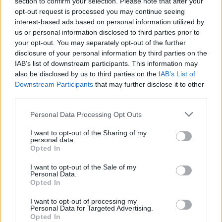
section to confirm your selection. Please note that after your
Non pagano il pizzo Sordomuti
opt-out request is processed you may continue seeing
picchiati
interest-based ads based on personal information utilized by
06/09/2009
us or personal information disclosed to third parties prior to
your opt-out. You may separately opt-out of the further
disclosure of your personal information by third parties on the
IAB’s list of downstream participants. This information may
Rubeis batte Pagano Dopo
also be disclosed by us to third parties on the
IAB’s List of
quattro anni torna il
Downstream Participants
that may further disclose it to other
centrodestra
third parties.
28/06/2009
Personal Data Processing Opt Outs
I want to opt-out of the Sharing of my
personal data.
Opted In
Trasparenza e schiettezza
pagano sempre
I want to opt-out of the Sale of my
Personal Data.
05/05/2009
Opted In
I want to opt-out of processing my
Personal Data for Targeted Advertising.
Opted In
Tre turni a Mexes e Matuzalem