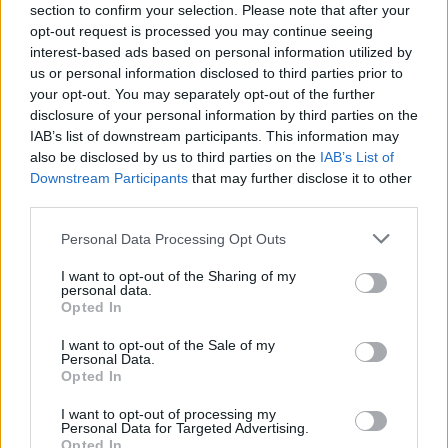
section to confirm your selection. Please note that after your
opt-out request is processed you may continue seeing
interest-based ads based on personal information utilized by
dall'inviato Dina D'Isa CANNES
Nonostante la crisi, le critiche e
us or personal information disclosed to third parties prior to
gli ostacoli di ogni tipo che deve
your opt-out. You may separately opt-out of the further
subire per realizzare le proprie
disclosure of your personal information by third parties on the
opere, il cinema italiano ancora
IAB’s list of downstream participants. This information may
una volta sventola la sua
also be disclosed by us to third parties on the
IAB’s List of
bandiera Oltralpe.
Downstream Participants
that may further disclose it to other
third parties.
31/05/2012
Personal Data Processing Opt Outs
I want to opt-out of the Sharing of my
Prima la notizia che fa il giro
personal data.
della rete: Ettore Gotti Tedeschi
Opted In
si è dimesso da presidente
dell'Istituto per le opere di
I want to opt-out of the Sale of my
Personal Data.
religione (Ior).
Opted In
27/05/2012
I want to opt-out of processing my
Personal Data for Targeted Advertising.
Opted In