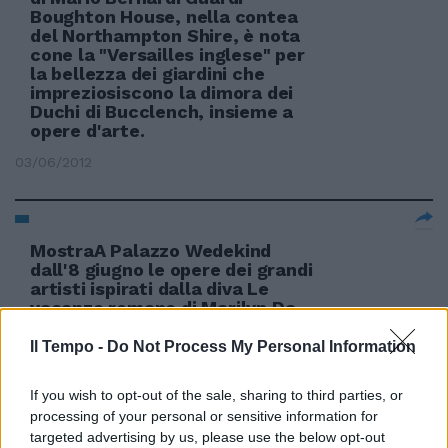
Boughton House, nella contea
del Northampton Shire, è nota
cone la "Versailles inglese" per
la bellezza dei giardini che
impreziosiscono la dimora dei
Duchi di Bucclench, insieme a
opere d'arte.
03/06/2012
MostraA Palazzo Wedekind
dall'8 giugno le opere dei grandi
artisti ispirati dalla diva Le
vacanze romane di Marilyn Da
Andy Warhol a Mimmo Rotella e
Seward Johnson la musa
Il Tempo -
Do Not Process My Personal Information
Monroe dopo mezzo secolo fa
impazzire
If you wish to opt-out of the sale, sharing to third parties, or
03/06/2012
processing of your personal or sensitive information for
targeted advertising by us, please use the below opt-out