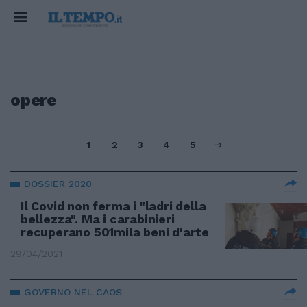
opere
1
2
3
4
5
DOSSIER 2020
Il Covid non ferma i "ladri della
bellezza". Ma i carabinieri
recuperano 501mila beni d'arte
29/04/2021
GOVERNO NEL CAOS