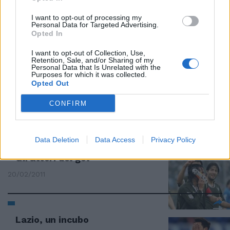
I want to opt-out of processing my
Klose sceglie il «25» e segna il
Personal Data for Targeted Advertising.
primo gol Domani c'è Olympia
Opted In
17/07/2011
I want to opt-out of Collection, Use,
Retention, Sale, and/or Sharing of my
Personal Data that Is Unrelated with the
Purposes for which it was collected.
Opted Out
Lazio: fortino Olimpico
CONFIRM
17/04/2011
Data Deletion
Data Access
Privacy Policy
Gli attori del gol
20/02/2011
Lazio, un incubo