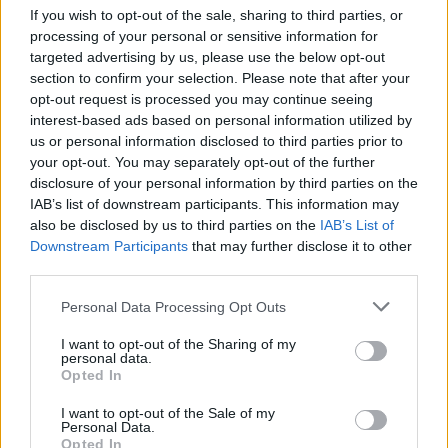
If you wish to opt-out of the sale, sharing to third parties, or
processing of your personal or sensitive information for
Anche Olympia cerca riscatto
targeted advertising by us, please use the below opt-out
25/09/2011
section to confirm your selection. Please note that after your
opt-out request is processed you may continue seeing
interest-based ads based on personal information utilized by
us or personal information disclosed to third parties prior to
Sei gol, tanto gioco e spettacolo
your opt-out. You may separately opt-out of the further
dopo il volo premonitore di
disclosure of your personal information by third parties on the
Olympia Hernanes, Mauri, la
IAB’s list of downstream participants. This information may
doppietta di Cissè e le ciliegine
also be disclosed by us to third parties on the
IAB’s List of
di Rocchi e Klose
Downstream Participants
that may further disclose it to other
third parties.
21/08/2011
Personal Data Processing Opt Outs
I want to opt-out of the Sharing of my
Prove tecniche sotto lo sguardo
personal data.
di Olympia
Opted In
17/07/2011
I want to opt-out of the Sale of my
Personal Data.
Opted In