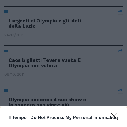
I segreti di Olympia e gli idoli
della Lazio
24/12/2011
Caos biglietti Tevere vuota E
Olympia non volerà
09/10/2011
Olympia accorcia il suo show e
la squadra non vince più
30/09/2011
Il Tempo -
Do Not Process My Personal Information