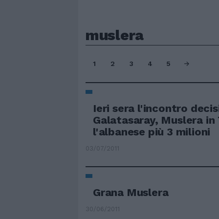
muslera
1
2
3
4
5
Ieri sera l'incontro decis
Galatasaray, Muslera in 
l'albanese più 3 milioni
03/07/2011
Grana Muslera
30/06/2011