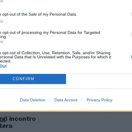
In
o opt-out of the Sale of my Personal Data.
In
to opt-out of processing my Personal Data for Targeted
ing.
 altro rinvio
In
o opt-out of Collection, Use, Retention, Sale, and/or Sharing
ersonal Data that Is Unrelated with the Purposes for which it
lected.
Out
CONFIRM
Data Deletion
Data Access
Privacy Policy
ggi incontro
lera