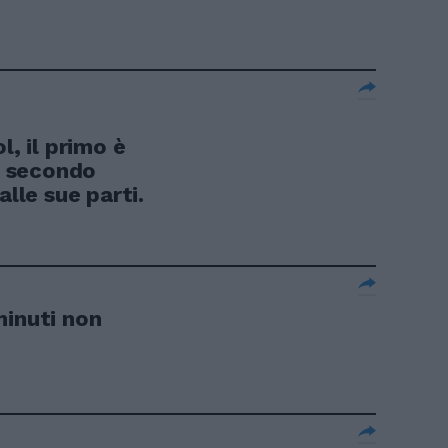
i
l, il primo è
ul secondo
alle sue parti.
minuti non