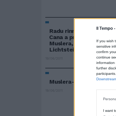
Il Tempo 
Radu rinnova fino al 201
Cana a prescindere dall
If you wish 
Muslera, attesa per le c
sensitive in
Lichtsteiner e Floccari
confirm you
continue se
19/06/2011
information 
further disc
participants
Downstream 
Muslera-Cana c'è l'acc
19/06/2011
Persona
I want t