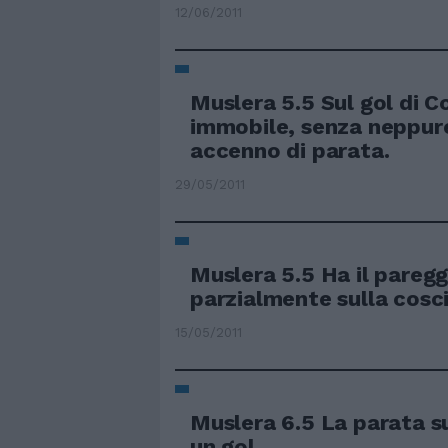
12/06/2011
Muslera 5.5 Sul gol di C
immobile, senza neppur
accenno di parata.
29/05/2011
Muslera 5.5 Ha il pareg
parzialmente sulla cosc
15/05/2011
Muslera 6.5 La parata s
un gol.