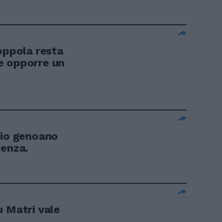
oppola resta
e opporre un
gio genoano
ienza.
u Matri vale