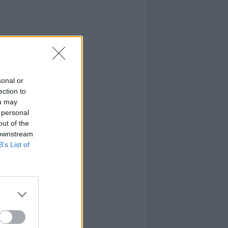
sonal or
ection to
ou may
 personal
out of the
 downstream
B’s List of