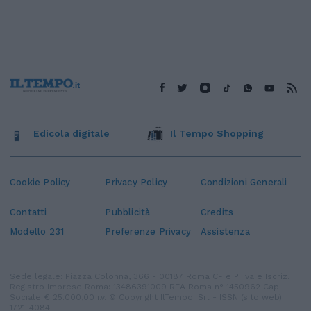
Edicola digitale
Il Tempo Shopping
Cookie Policy
Privacy Policy
Condizioni Generali
Contatti
Pubblicità
Credits
Modello 231
Preferenze Privacy
Assistenza
Sede legale: Piazza Colonna, 366 - 00187 Roma CF e P. Iva e Iscriz.
Registro Imprese Roma: 13486391009 REA Roma n° 1450962 Cap.
Sociale € 25.000,00 i.v. © Copyright IlTempo. Srl - ISSN (sito web):
1721-4084