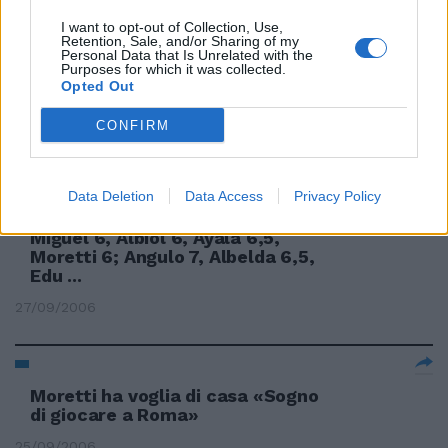
I want to opt-out of Collection, Use,
Retention, Sale, and/or Sharing of my
Personal Data that Is Unrelated with the
Purposes for which it was collected.
TRENITALIA Moretti studia un
Opted Out
piano
CONFIRM
13/10/2006
Data Deletion
Data Access
Privacy Policy
2 VALENCIA (4-4-2) Canizares 6;
Miguel 6, Albiol 6, Ayala 6,5,
Moretti 6; Angulo 7, Albelda 6,5,
Edu ...
27/09/2006
Moretti ha voglia di casa «Sogno
di giocare a Roma»
25/09/2006