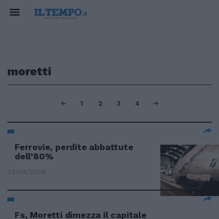
moretti
1
2
3
4
Ferrovie, perdite abbattute
dell’80%
24/04/2008
Fs, Moretti dimezza il capitale