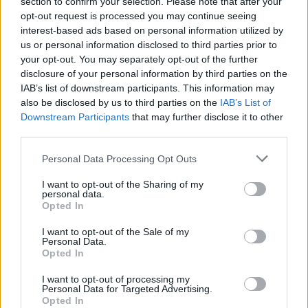
section to confirm your selection. Please note that after your
è un'opportunità»
opt-out request is processed you may continue seeing
24/11/2007
interest-based ads based on personal information utilized by
us or personal information disclosed to third parties prior to
your opt-out. You may separately opt-out of the further
disclosure of your personal information by third parties on the
L'annuncio dell'ad Moretti
IAB’s list of downstream participants. This information may
also be disclosed by us to third parties on the
IAB’s List of
09/11/2006
Downstream Participants
that may further disclose it to other
third parties.
Personal Data Processing Opt Outs
di DINA D'ISA NANNI Moretti
rompe il silenzio.
I want to opt-out of the Sharing of my
personal data.
Opted In
09/11/2006
I want to opt-out of the Sale of my
Personal Data.
Opted In
TRENITALIA Moretti chiede al
governo
I want to opt-out of processing my
Personal Data for Targeted Advertising.
Opted In
17/10/2006