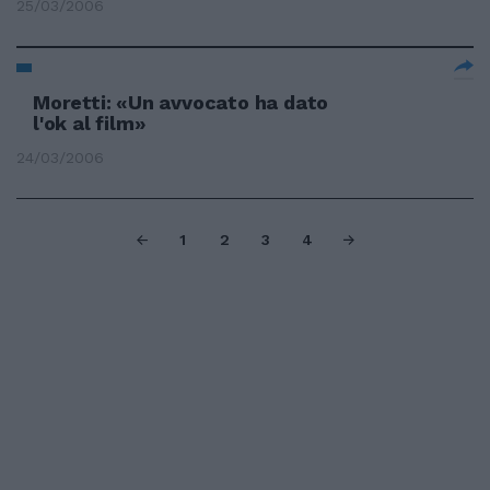
25/03/2006
Moretti: «Un avvocato ha dato
l'ok al film»
24/03/2006
1
2
3
4