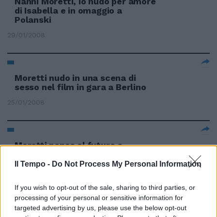
Nanni Moretti, io nudo per amore
di Isabella e in omaggio a
Polanski
29/01/2008
Moretti nudo in una scena di
sesso nel film in gara a Berlino
25/01/2008
Moretti pensa al futuro e
abbassa i toni
Il Tempo -
Do Not Process My Personal Information
01/12/2007
If you wish to opt-out of the sale, sharing to third parties, or
processing of your personal or sensitive information for
targeted advertising by us, please use the below opt-out
Moretti Polegato: «Il mini dollaro