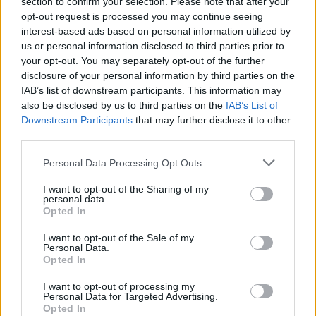
section to confirm your selection. Please note that after your
opt-out request is processed you may continue seeing
interest-based ads based on personal information utilized by
Una pagina intera sul «Foglio» a
us or personal information disclosed to third parties prior to
firma Diego Della Valle contro
your opt-out. You may separately opt-out of the further
Emma Marcegaglia.
disclosure of your personal information by third parties on the
IAB’s list of downstream participants. This information may
09/10/2011
also be disclosed by us to third parties on the
IAB’s List of
Downstream Participants
that may further disclose it to other
third parties.
Marcegaglia vuole la
Personal Data Processing Opt Outs
patrimoniale
I want to opt-out of the Sharing of my
02/10/2011
personal data.
Opted In
I want to opt-out of the Sale of my
Personal Data.
Bossi: "Riforma delle pensioni?
Opted In
Basta soldi agli imprenditori"
I want to opt-out of processing my
30/09/2011
Personal Data for Targeted Advertising.
Opted In