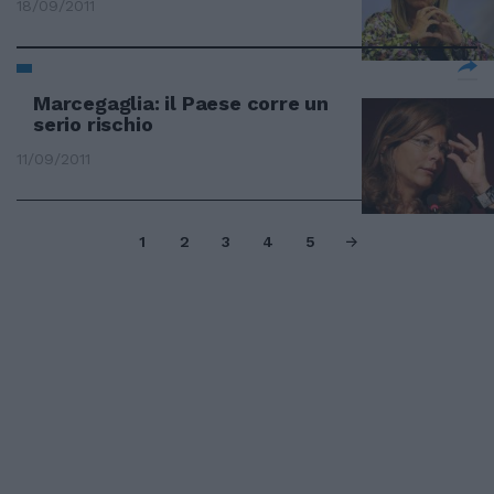
18/09/2011
Marcegaglia: il Paese corre un
serio rischio
11/09/2011
1
2
3
4
5