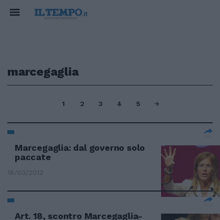
marcegaglia
1
2
3
4
5
Marcegaglia: dal governo solo
paccate
18/03/2012
Art. 18, scontro Marcegaglia-