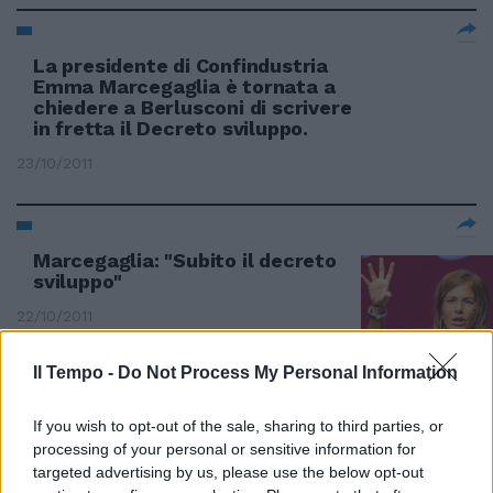
La presidente di Confindustria
Emma Marcegaglia è tornata a
chiedere a Berlusconi di scrivere
in fretta il Decreto sviluppo.
23/10/2011
Marcegaglia: "Subito il decreto
sviluppo"
22/10/2011
Il Tempo -
Do Not Process My Personal Information
La Marcegaglia boccia il
If you wish to opt-out of the sale, sharing to third parties, or
condono: "Premia i più furbi"
processing of your personal or sensitive information for
09/10/2011
targeted advertising by us, please use the below opt-out