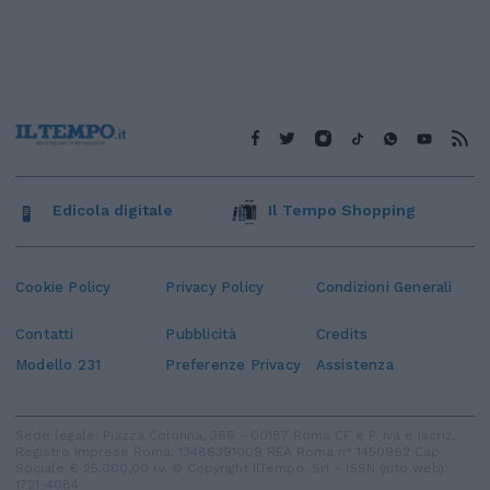
Edicola digitale
Il Tempo Shopping
Cookie Policy
Privacy Policy
Condizioni Generali
Contatti
Pubblicità
Credits
Modello 231
Preferenze Privacy
Assistenza
Sede legale: Piazza Colonna, 366 - 00187 Roma CF e P. Iva e Iscriz.
Registro Imprese Roma: 13486391009 REA Roma n° 1450962 Cap.
Sociale € 25.000,00 i.v. © Copyright IlTempo. Srl - ISSN (sito web):
1721-4084