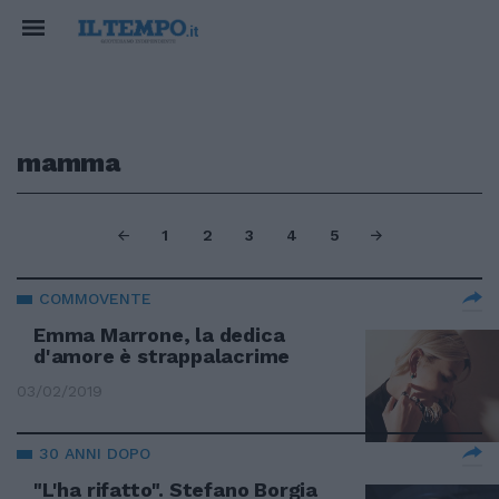
mamma
1
2
3
4
5
COMMOVENTE
Emma Marrone, la dedica
d'amore è strappalacrime
03/02/2019
30 ANNI DOPO
"L'ha rifatto". Stefano Borgia