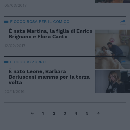
05/03/2017
FIOCCO ROSA PER IL COMICO
È nata Martina, la figlia di Enrico
Brignano e Flora Canto
12/02/2017
FIOCCO AZZURRO
È nato Leone, Barbara
Berlusconi mamma per la terza
volta
20/11/2016
1
2
3
4
5