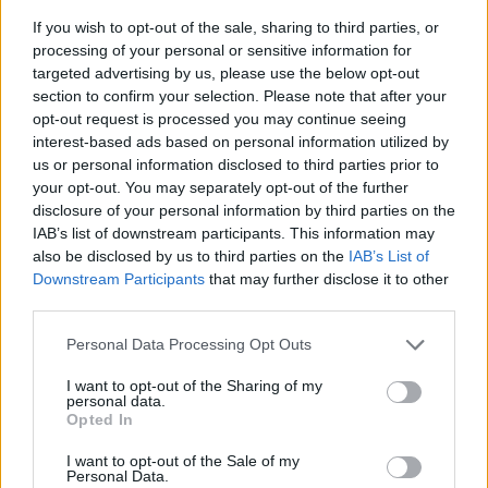
17/06/2018
If you wish to opt-out of the sale, sharing to third parties, or
processing of your personal or sensitive information for
targeted advertising by us, please use the below opt-out
FIACCOLATA NELLA CAPITALE
section to confirm your selection. Please note that after your
Pamela, la disperazione della
opt-out request is processed you may continue seeing
mamma: "Adesso giustizia"
interest-based ads based on personal information utilized by
us or personal information disclosed to third parties prior to
15/04/2018
your opt-out. You may separately opt-out of the further
disclosure of your personal information by third parties on the
IL CASO
IAB’s list of downstream participants. This information may
also be disclosed by us to third parties on the
IAB’s List of
Arezzo, bambina dimenticata e
Downstream Participants
that may further disclose it to other
morta in auto: pm chiede
third parties.
archiviazione per la mamma
31/01/2018
Personal Data Processing Opt Outs
I want to opt-out of the Sharing of my
personal data.
DOPO IL PARTO
Opted In
La prima foto della neomamma
Laura Freddi con la piccola
I want to opt-out of the Sale of my
Personal Data.
Ginevra