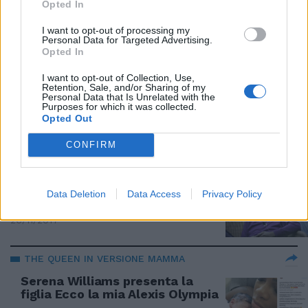
Opted In
14/01/2018
I want to opt-out of processing my
Personal Data for Targeted Advertising.
Opted In
CHOC A MILANO
Italiana uccisa in casa a
I want to opt-out of Collection, Use,
Retention, Sale, and/or Sharing of my
coltellate Il convivente
Personal Data that Is Unrelated with the
confessa il delitto
Purposes for which it was collected.
Opted Out
17/12/2017
CONFIRM
CONFIDENZE NELLA CASA
GF Vip, il Tonon inedito:
Data Deletion
Data Access
Privacy Policy
messaggio d’amore alla mamma
26/11/2017
THE QUEEN IN VERSIONE MAMMA
Serena Williams presenta la
figlia Ecco la mia Alexis Olympia