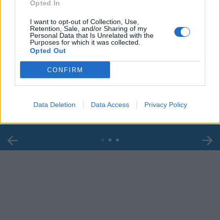
Opted In
I want to opt-out of Collection, Use,
Retention, Sale, and/or Sharing of my
Personal Data that Is Unrelated with the
Purposes for which it was collected.
Opted Out
00:00
01:16
CONFIRM
Leonardo Maria Del Vecchio dall'ex compagna
in ospedale. Le dichiarazioni ai giornalisti
Data Deletion
Data Access
Privacy Policy