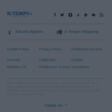
Edicola digitale
Il Tempo Shopping
Cookie Policy
Privacy Policy
Condizioni Generali
Contatti
Pubblicità
Credits
Modello 231
Preferenze Privacy
Assistenza
Sede legale: Piazza Colonna, 366 - 00187 Roma CF e P. Iva e
Iscriz. Registro Imprese Roma: 13486391009 REA Roma n°
1450962 Cap. Sociale € 25.000,00 i.v. © Copyright IlTempo. Srl -
ISSN (sito web): 1721-4084
TORNA SU