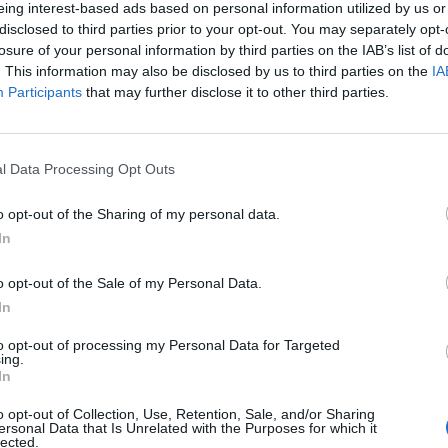
eing interest-based ads based on personal information utilized by us or
-Ucraina fa
disclosed to third parties prior to your opt-out. You may separately opt-
losure of your personal information by third parties on the IAB’s list of
. This information may also be disclosed by us to third parties on the
IA
Participants
that may further disclose it to other third parties.
l Data Processing Opt Outs
problemi con
o opt-out of the Sharing of my personal data.
a il grano e
In
voluzione
o opt-out of the Sale of my Personal Data.
In
to opt-out of processing my Personal Data for Targeted
ing.
In
nta a
o opt-out of Collection, Use, Retention, Sale, and/or Sharing
ersonal Data that Is Unrelated with the Purposes for which it
intali in più
lected.