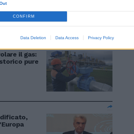
Out
CONFIRM
Data Deletion
Data Access
Privacy Policy
olare il gas:
storico pure
ificato,
ll'Europa