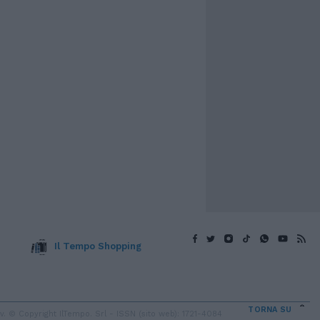
Il Tempo Shopping
TORNA SU
 © Copyright IlTempo. Srl - ISSN (sito web): 1721-4084