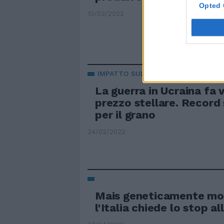
Opted 
10/03/2022
IMPATTO SULL'ECONOMIA
La guerra in Ucraina fa v
prezzo stellare. Record 
per il grano
24/02/2022
Mais geneticamente mod
l'Italia chiede lo stop a