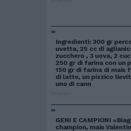
07/04/2013
Ingredienti: 300 gr perc
uvetta, 25 cc di aglianic
zucchero , 3 uova, 2 cucc
250 gr di farina con un p
150 gr di farina di mais f
di latte, un pizzico lievi
uno di cann
07/08/2011
GENI E CAMPIONI «Biagg
champion, mais Valentin