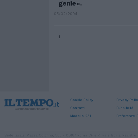
genie».
05/02/2004
1
Cookie Policy
Privacy Polic
Contatti
Pubblicità
Modello 231
Preferenze P
Sede legale: Piazza Colonna, 366 - 00187 Roma CF e P. Iva e Iscriz. Regist