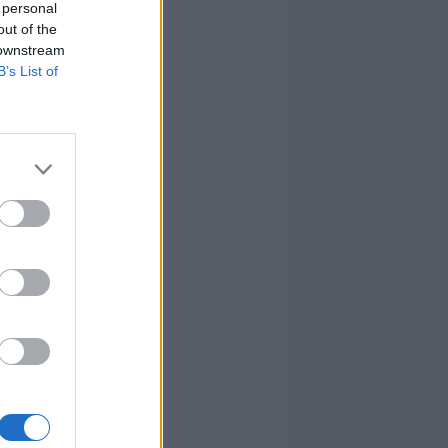
 personal
out of the
 downstream
B’s List of