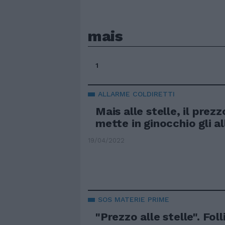
mais
1
ALLARME COLDIRETTI
Mais alle stelle, il prez
mette in ginocchio gli al
19/04/2022
SOS MATERIE PRIME
"Prezzo alle stelle". Foll