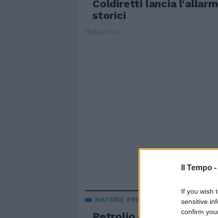
Coldiretti lancia l'allar
storici
18/04/2022
Il Tempo 
If you wish 
MATERIE PRIME
sensitive in
confirm you
Petrolio e cereali, calano