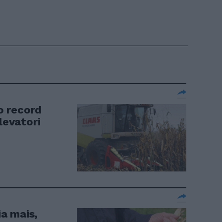
zo record
levatori
ia mais,