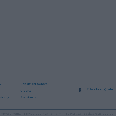
y
Condizioni Generali
Edicola digitale
Credits
rivacy
Assistenza
ro Imprese Roma: 13486391009 REA Roma n° 1450962 Cap. Sociale € 25.000,00 i.v.