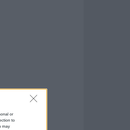
sonal or
ection to
ou may