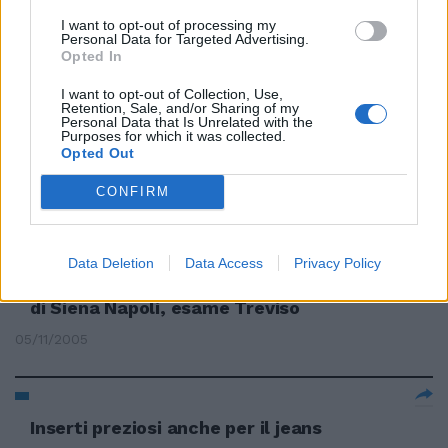
Ferrè, Malo ed Extè, oltre che
I want to opt-out of processing my
Versace Jeans ...
Personal Data for Targeted Advertising.
Opted In
29/08/2006
I want to opt-out of Collection, Use,
Retention, Sale, and/or Sharing of my
Personal Data that Is Unrelated with the
Purposes for which it was collected.
Anche il jeans nelle divise ideate
Opted Out
da Dolce e Gabbana
CONFIRM
02/05/2006
Data Deletion
Data Access
Privacy Policy
Armani Jeans Milano all'assalto
di Siena Napoli, esame Treviso
05/11/2005
Inserti preziosi anche per il jeans