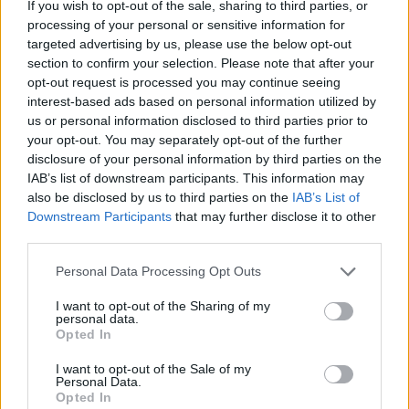
Jeans e tacchi per Semenya
If you wish to opt-out of the sale, sharing to third parties, or
«Fiera di me»
processing of your personal or sensitive information for
targeted advertising by us, please use the below opt-out
13/09/2009
section to confirm your selection. Please note that after your
opt-out request is processed you may continue seeing
interest-based ads based on personal information utilized by
us or personal information disclosed to third parties prior to
Levi's apre a Roma il negozio più
your opt-out. You may separately opt-out of the further
grande del mondo
disclosure of your personal information by third parties on the
13/09/2009
IAB’s list of downstream participants. This information may
also be disclosed by us to third parties on the
IAB’s List of
Downstream Participants
that may further disclose it to other
third parties.
BASKET L'Armani Jeans rescinde
Personal Data Processing Opt Outs
il contratto con Tusek
09/01/2007
I want to opt-out of the Sharing of my
personal data.
Opted In
I want to opt-out of the Sale of my
Personal Data.
IL GRUPPO It Holding, che
Opted In
controlla, tra gli altri, i marchi