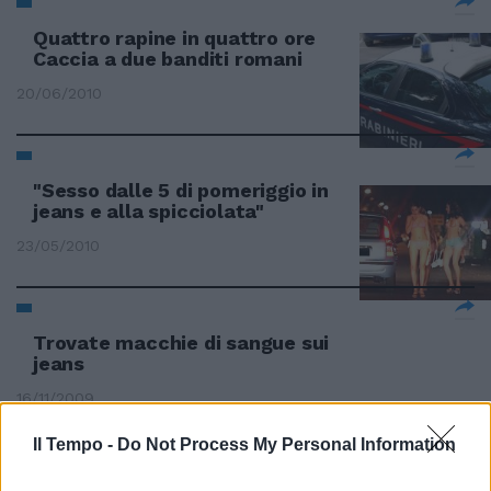
Quattro rapine in quattro ore
Caccia a due banditi romani
20/06/2010
"Sesso dalle 5 di pomeriggio in
jeans e alla spicciolata"
23/05/2010
Trovate macchie di sangue sui
jeans
16/11/2009
Il Tempo -
Do Not Process My Personal Information