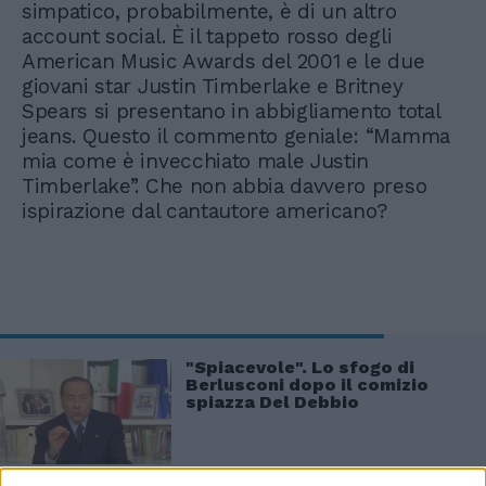
simpatico, probabilmente, è di un altro
account social. È il tappeto rosso degli
American Music Awards del 2001 e le due
giovani star Justin Timberlake e Britney
Spears si presentano in abbigliamento total
jeans. Questo il commento geniale: “Mamma
mia come è invecchiato male Justin
Timberlake”. Che non abbia davvero preso
ispirazione dal cantautore americano?
"Spiacevole". Lo sfogo di
Berlusconi dopo il comizio
spiazza Del Debbio