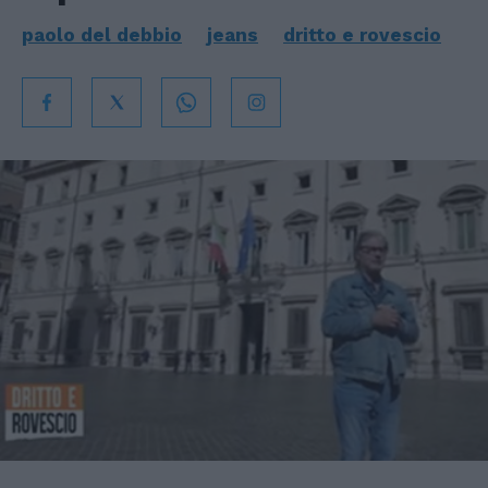
paolo del debbio
jeans
dritto e rovescio