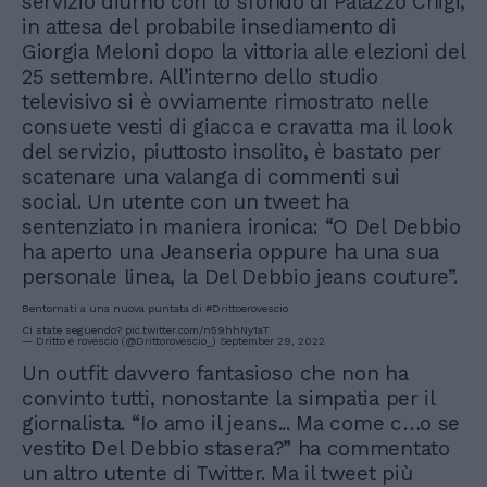
servizio diurno con lo sfondo di Palazzo Chigi,
in attesa del probabile insediamento di
Giorgia Meloni dopo la vittoria alle elezioni del
25 settembre. All’interno dello studio
televisivo si è ovviamente rimostrato nelle
consuete vesti di giacca e cravatta ma il look
del servizio, piuttosto insolito, è bastato per
scatenare una valanga di commenti sui
social. Un utente con un tweet ha
sentenziato in maniera ironica: “O Del Debbio
ha aperto una Jeanseria oppure ha una sua
personale linea, la Del Debbio jeans couture”.
Bentornati a una nuova puntata di
#Drittoerovescio
Ci state seguendo?
pic.twitter.com/n59hhNy1aT
— Dritto e rovescio (@Drittorovescio_)
September 29, 2022
Un outfit davvero fantasioso che non ha
convinto tutti, nonostante la simpatia per il
giornalista. “Io amo il jeans... Ma come c…o se
vestito Del Debbio stasera?” ha commentato
un altro utente di Twitter. Ma il tweet più