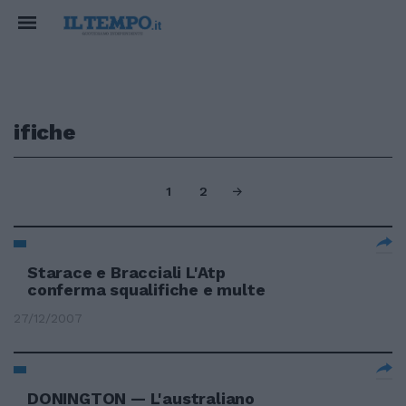
ifiche
1
2
Starace e Bracciali L'Atp
conferma squalifiche e multe
27/12/2007
DONINGTON — L'australiano