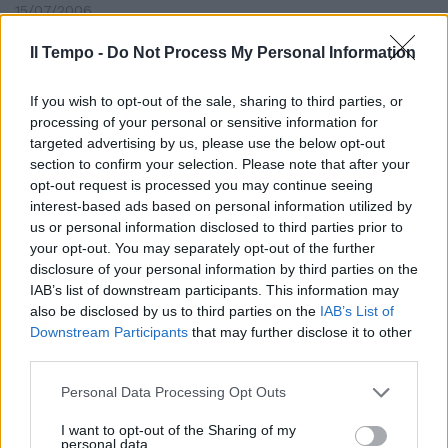
15/07/2006
Il Tempo -
Do Not Process My Personal Information
LE ALTRE SQUALIFICHE
If you wish to opt-out of the sale, sharing to third parties, or
processing of your personal or sensitive information for
24/04/2006
targeted advertising by us, please use the below opt-out
section to confirm your selection. Please note that after your
opt-out request is processed you may continue seeing
interest-based ads based on personal information utilized by
Per la prima volta nella storia la
us or personal information disclosed to third parties prior to
Rossa di Borgo Panigale fa
your opt-out. You may separately opt-out of the further
doppietta nelle qualifiche.
disclosure of your personal information by third parties on the
25/03/2006
IAB’s list of downstream participants. This information may
also be disclosed by us to third parties on the
IAB’s List of
Downstream Participants
that may further disclose it to other
third parties.
Il brasiliano perderà comunque
Personal Data Processing Opt Outs
dieci posizioni Oggi le qualifiche
(Rai2, ore 7)
I want to opt-out of the Sharing of my
personal data.
17/03/2006