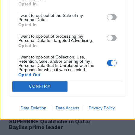
Opted In
I want to opt-out of the Sale of my
Personal Data.
Opted In
di OSCAR OREFICI È TORNATA la
Ferrari! Almeno questo hanno
I want to opt-out of processing my
detto le qualifiche del Gran
Personal Data for Targeted Advertising.
Premio del Bahrein, ...
Opted In
11/03/2006
I want to opt-out of Collection, Use,
Retention, Sale, and/or Sharing of my
Personal Data that Is Unrelated with the
Purposes for which it was collected.
Opted Out
QUALIFICHE Le qualifiche sono
divise in tre periodi.
CONFIRM
10/03/2006
Data Deletion
Data Access
Privacy Policy
SUPERBIKE Qualifiche in Qatar
Bayliss primo leader