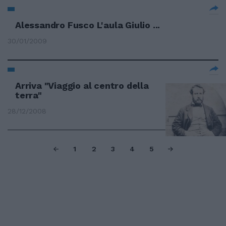
Alessandro Fusco L'aula Giulio ...
30/01/2009
Arriva "Viaggio al centro della
terra"
28/12/2008
1
2
3
4
5