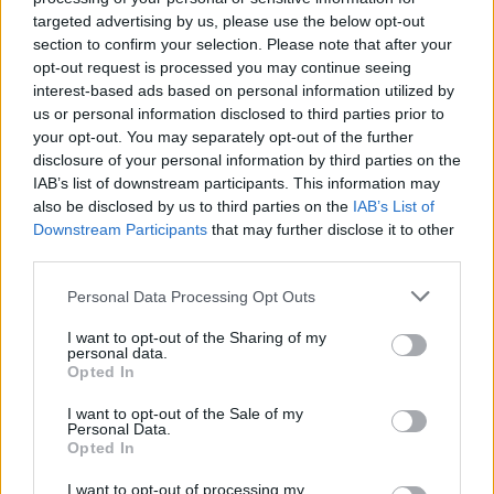
25/10/2009
targeted advertising by us, please use the below opt-out
section to confirm your selection. Please note that after your
opt-out request is processed you may continue seeing
interest-based ads based on personal information utilized by
Marcegaglia: «Giulio sbaglia è un
us or personal information disclosed to third parties prior to
ritorno al passato»
your opt-out. You may separately opt-out of the further
disclosure of your personal information by third parties on the
25/10/2009
IAB’s list of downstream participants. This information may
also be disclosed by us to third parties on the
IAB’s List of
Downstream Participants
that may further disclose it to other
third parties.
Giulio alla "guerra" di Roma
Senza soldi cede i palazzi
Personal Data Processing Opt Outs
25/10/2009
I want to opt-out of the Sharing of my
personal data.
Opted In
I want to opt-out of the Sale of my
"Gli operai partecipino agli utili
Personal Data.
delle imprese"
Opted In
30/08/2009
I want to opt-out of processing my