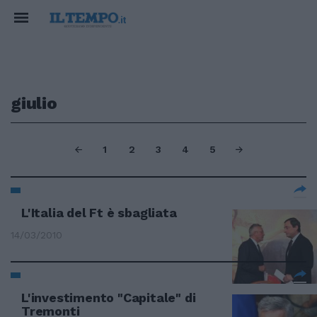
giulio
1
2
3
4
5
L'Italia del Ft è sbagliata
14/03/2010
L'investimento "Capitale" di
Tremonti