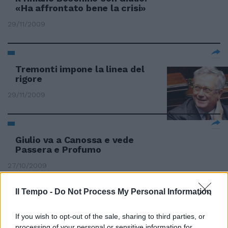
«Ha affrontato bene la crisi»
29/11/2009
Tremonti impone la linea del
rigore
29/11/2009
Giulio va a Canossa e vede
Passera e Profumo
27/10/2009
Il Tempo -
Do Not Process My Personal Information
Il Pdl smentisce la fronda contro
If you wish to opt-out of the sale, sharing to third parties, or
Giulio
processing of your personal or sensitive information for