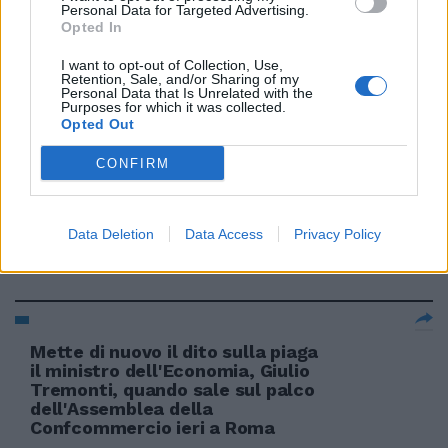
Personal Data for Targeted Advertising.
Opted In
I want to opt-out of Collection, Use,
«Giulio, ma ora non toccare le
Retention, Sale, and/or Sharing of my
pensioni delle donne»
Personal Data that Is Unrelated with the
Purposes for which it was collected.
29/06/2009
Opted Out
CONFIRM
«Big», come raccontare Giulio
Andreotti
Data Deletion
Data Access
Privacy Policy
28/06/2009
Mette di nuovo il dito sulla piaga
il ministro dell'Economia, Giulio
Tremonti, quando sale sul palco
dell'Assemblea della
Confcommercio ieri a Roma