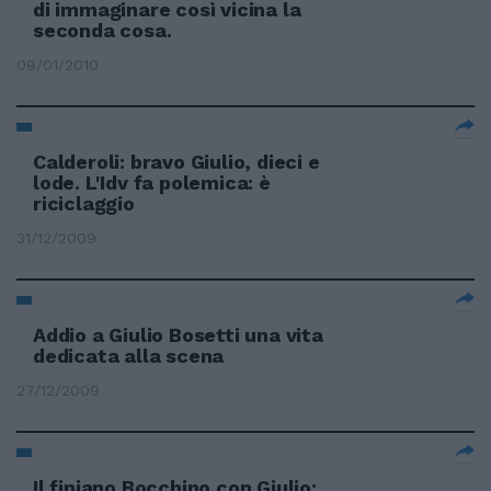
di immaginare così vicina la
seconda cosa.
09/01/2010
Calderoli: bravo Giulio, dieci e
lode. L'Idv fa polemica: è
riciclaggio
31/12/2009
Addio a Giulio Bosetti una vita
dedicata alla scena
27/12/2009
Il finiano Bocchino con Giulio: