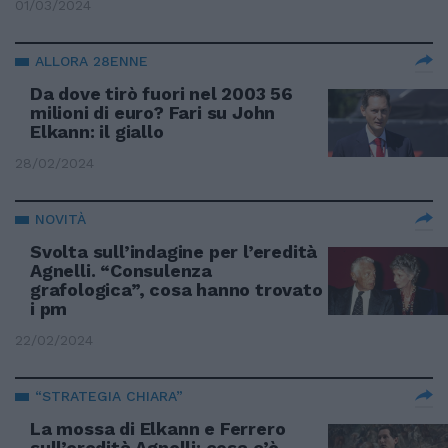
01/03/2024
ALLORA 28ENNE
Da dove tirò fuori nel 2003 56
milioni di euro? Fari su John
Elkann: il giallo
28/02/2024
NOVITÀ
Svolta sull’indagine per l’eredità
Agnelli. “Consulenza
grafologica”, cosa hanno trovato
i pm
22/02/2024
“STRATEGIA CHIARA”
La mossa di Elkann e Ferrero
sull’eredità Agnelli: cosa c’è