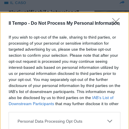
IL CASO
“Ingiustificabile intrusione”,
tensione tra Elkann e la Rai: c'è
la querela
Il Tempo -
Do Not Process My Personal Information
16/03/2024
If you wish to opt-out of the sale, sharing to third parties, or
processing of your personal or sensitive information for
PERQUISIZIONI
targeted advertising by us, please use the below opt-out
section to confirm your selection. Please note that after your
Decine di opere d’arte nascoste
opt-out request is processed you may continue seeing
al Fisco? Fari sui quadri degli
interest-based ads based on personal information utilized by
Agnelli
us or personal information disclosed to third parties prior to
12/03/2024
your opt-out. You may separately opt-out of the further
disclosure of your personal information by third parties on the
IAB’s list of downstream participants. This information may
INCHIESTA TORINO
also be disclosed by us to third parties on the
IAB’s List of
Eredità Agnelli, i domestici
Downstream Participants
that may further disclose it to other
inguaiano Elkann: cosa rivelano
third parties.
su Marella
Personal Data Processing Opt Outs
11/03/2024