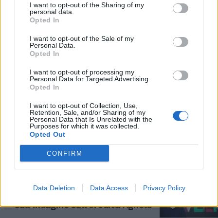
I want to opt-out of the Sharing of my
personal data.
QUOTE DELLA DICEMBRE
Opted In
“Atti simulati, nessun
I want to opt-out of the Sale of my
pagamento”. L’ultimo scossone
Personal Data.
sull’eredità Agnelli
Opted In
10/03/2024
I want to opt-out of processing my
Personal Data for Targeted Advertising.
Opted In
TRIBUNALE DEL RIESAME
I want to opt-out of Collection, Use,
"Decreto parzialmente
Retention, Sale, and/or Sharing of my
annullato". La decisione scuote
Personal Data that Is Unrelated with the
Purposes for which it was collected.
la causa sull'eredità Agnelli
Opted Out
02/03/2024
CONFIRM
REDDITI NASCOSTI
"Stranezze, incongruenze e
Data Deletion
Data Access
Privacy Policy
falsi". L'ultima soffiata
sull'indagine sull'eredità Agnelli