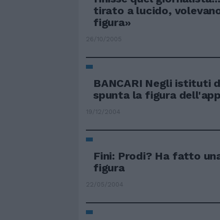
tirato a lucido, volevan
figura»
26/10/2005
BANCARI Negli istituti d
spunta la figura dell'ap
19/12/2004
Fini: Prodi? Ha fatto u
figura
22/05/2004