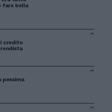
o fare bella
i credito
prendista
na pessima