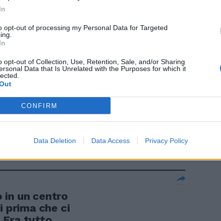
In
 sera puntati
 la prima
to opt-out of processing my Personal Data for Targeted
ing.
figura
In
o opt-out of Collection, Use, Retention, Sale, and/or Sharing
ersonal Data that Is Unrelated with the Purposes for which it
lected.
Out
CONFIRM
 IL SENATORE
ura di
ale e di ...
Data Deletion
Data Access
Privacy Policy
 in un centro
i prima che ci
. Era tutto