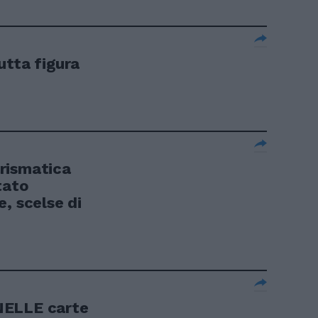
utta figura
rismatica
tato
, scelse di
NELLE carte