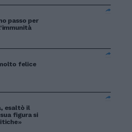
imo passo per
ll'immunità
molto felice
, esaltò il
sua figura si
litiche»