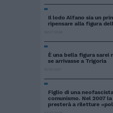
Il lodo Alfano sia un pr
ripensare alla figura de
19/07/2008
È una bella figura sarei 
se arrivasse a Trigoria
15/10/2007
Figlio di una neofascista
comunismo. Nel 2007 la 
presterà a riletture «po
03/12/2006