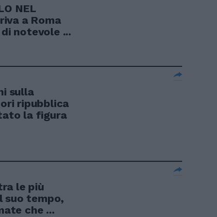
LO NEL
riva a Roma
di notevole ...
i sulla
ri ripubblica
tato la figura
ra le più
l suo tempo,
mate che ...