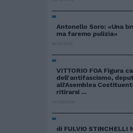
Antonello Soro: «Una br
ma faremo pulizia»
18/10/2006
VITTORIO FOA Figura ca
dell'antifascismo, depu
all'Asemblea Costituente
ritirarsi ...
04/09/2006
di FULVIO STINCHELLI 