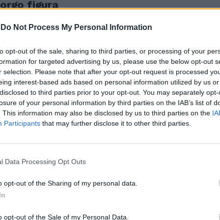
Borgo figura
a, per ...
-
Do Not Process My Personal Information
to opt-out of the sale, sharing to third parties, or processing of your per
formation for targeted advertising by us, please use the below opt-out s
r selection. Please note that after your opt-out request is processed y
utta figura
eing interest-based ads based on personal information utilized by us or
disclosed to third parties prior to your opt-out. You may separately opt-
losure of your personal information by third parties on the IAB’s list of
. This information may also be disclosed by us to third parties on the
IA
Participants
that may further disclose it to other third parties.
ondadori
lla figura del
l Data Processing Opt Outs
o opt-out of the Sharing of my personal data.
In
o opt-out of the Sale of my Personal Data.