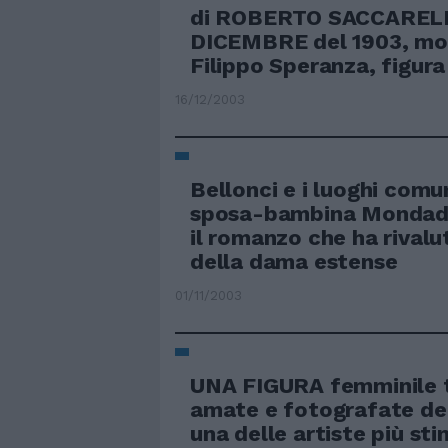
di ROBERTO SACCAREL
DICEMBRE del 1903, mo
Filippo Speranza, figura 
16/12/2003
Bellonci e i luoghi comun
sposa-bambina Mondado
il romanzo che ha rivalu
della dama estense
01/11/2003
UNA FIGURA femminile t
amate e fotografate de
una delle artiste più sti