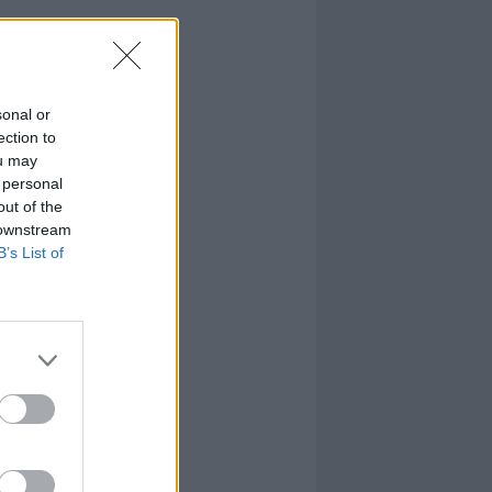
sonal or
ection to
ou may
 personal
out of the
 downstream
B’s List of