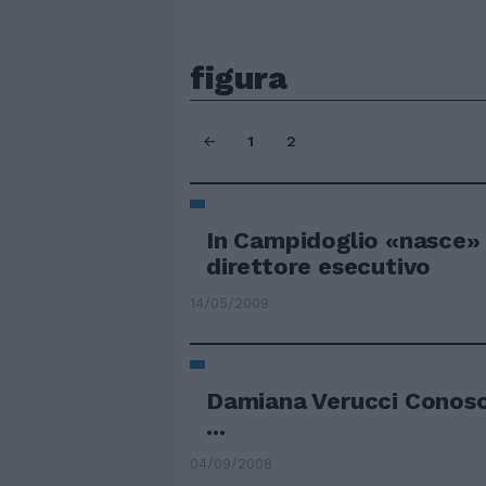
figura
1
2
In Campidoglio «nasce» l
direttore esecutivo
14/05/2009
Damiana Verucci Conosce
...
04/09/2008