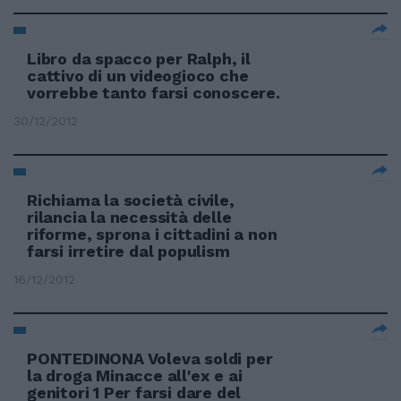
Libro da spacco per Ralph, il
cattivo di un videogioco che
vorrebbe tanto farsi conoscere.
30/12/2012
Richiama la società civile,
rilancia la necessità delle
riforme, sprona i cittadini a non
farsi irretire dal populism
16/12/2012
PONTEDINONA Voleva soldi per
la droga Minacce all'ex e ai
genitori 1 Per farsi dare del