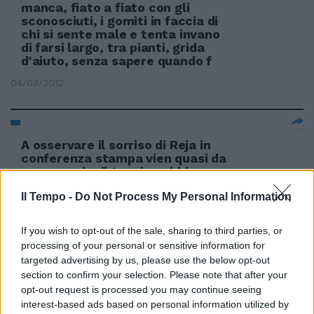
manca, fiato a fiato con gli
sconosciuti, i gomiti in faccia di
chi si sente male e tenta invano
di farsi largo, tra pianti, grida
d'aiuto, senza sapere quando f
04/03/2012
A osservare il sorriso di Reja in
conferenza stampa vien quasi da
pensare che il tecnico abbia
capito tutto, che il calcio è solo
Il Tempo -
Do Not Process My Personal Information
un gioco, inutile farsi il sangue
amar
If you wish to opt-out of the sale, sharing to third parties, or
19/02/2012
processing of your personal or sensitive information for
targeted advertising by us, please use the below opt-out
section to confirm your selection. Please note that after your
opt-out request is processed you may continue seeing
I laziali tornano a farsi male da
interest-based ads based on personal information utilized by
soli