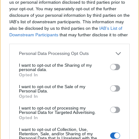
us or personal information disclosed to third parties prior to
30/11/2011
your opt-out. You may separately opt-out of the further
disclosure of your personal information by third parties on the
IAB’s list of downstream participants. This information may
also be disclosed by us to third parties on the
IAB’s List of
Il Pd spera anche in Gheddafi per
Downstream Participants
that may further disclose it to other
attaccare Berlusconi
third parties.
28/08/2011
Personal Data Processing Opt Outs
I want to opt-out of the Sharing of my
personal data.
Opted In
Ryanair usa ancora Silvio per
farsi pubblicità
I want to opt-out of the Sale of my
Personal Data.
05/06/2011
Opted In
I want to opt-out of processing my
Personal Data for Targeted Advertising.
Opted In
Roma, ora il futuro
I want to opt-out of Collection, Use,
29/05/2011
Retention, Sale, and/or Sharing of my
Personal Data that Is Unrelated with the