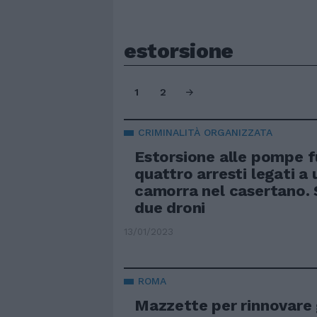
estorsione
1
2
CRIMINALITÀ ORGANIZZATA
Estorsione alle pompe f
quattro arresti legati a 
camorra nel casertano. 
due droni
13/01/2023
ROMA
Mazzette per rinnovare gl