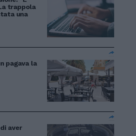
La trappola
estata una
n pagava la
 di aver