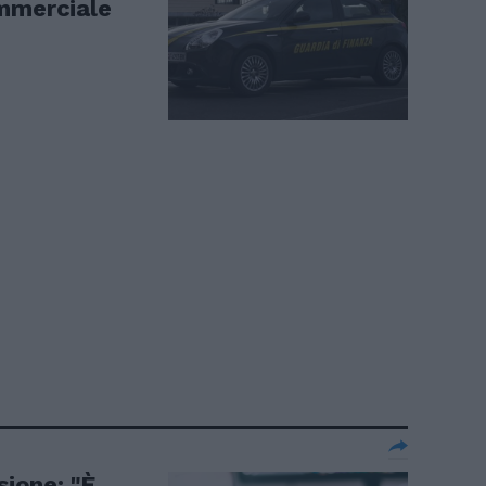
ommerciale
sione: "È