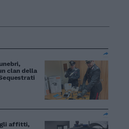
unebri,
un clan della
Sequestrati
i affitti,