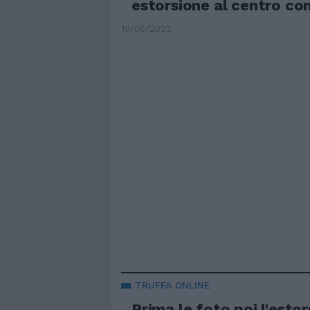
estorsione al centro c
10/06/2022
TRUFFA ONLINE
Prima le foto poi l'estor