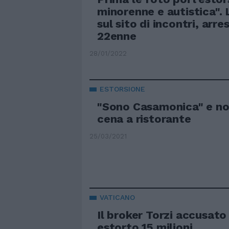
minorenne e autistica". 
sul sito di incontri, arr
22enne
28/01/2022
ESTORSIONE
"Sono Casamonica" e no
cena a ristorante
25/03/2021
VATICANO
Il broker Torzi accusato
estorto 15 milioni