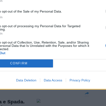
In
o opt-out of the Sale of my Personal Data.
In
ndagati
p
to opt-out of processing my Personal Data for Targeted
ing.
In
o opt-out of Collection, Use, Retention, Sale, and/or Sharing
ersonal Data that Is Unrelated with the Purposes for which it
lected.
Out
estare due
e rapina
CONFIRM
Data Deletion
Data Access
Privacy Policy
a e Spada.