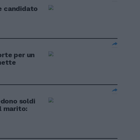
e candidato
orte per un
nette
dono soldi
l marito: