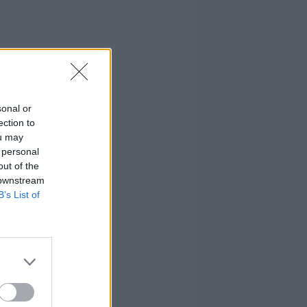
sonal or
ection to
ou may
 personal
out of the
 downstream
B’s List of