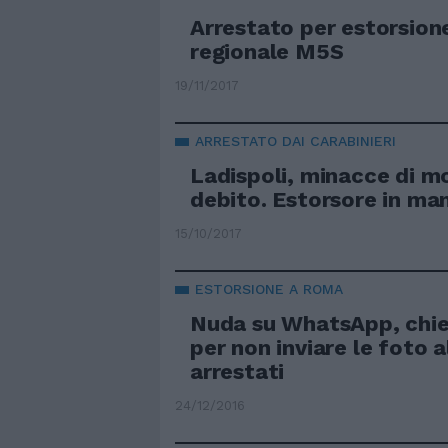
Arrestato per estorsion
regionale M5S
19/11/2017
ARRESTATO DAI CARABINIERI
Ladispoli, minacce di m
debito. Estorsore in ma
15/10/2017
ESTORSIONE A ROMA
Nuda su WhatsApp, chie
per non inviare le foto a
arrestati
24/12/2016