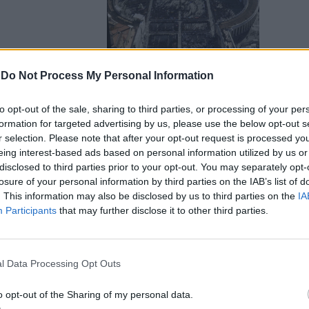
-
Do Not Process My Personal Information
IMINALE
to opt-out of the sale, sharing to third parties, or processing of your per
formation for targeted advertising by us, please use the below opt-out s
clan dei
r selection. Please note that after your opt-out request is processed y
esti per
eing interest-based ads based on personal information utilized by us or
disclosed to third parties prior to your opt-out. You may separately opt-
losure of your personal information by third parties on the IAB’s list of
. This information may also be disclosed by us to third parties on the
IA
Participants
that may further disclose it to other third parties.
dei complici
l Data Processing Opt Outs
le slot
o opt-out of the Sharing of my personal data.