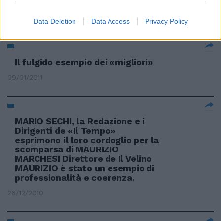
Lo sport esempio per il Paese
30/01/2011
Data Deletion
Data Access
Privacy Policy
Il fulgido esempio dei «migliori»
09/01/2011
MARIO SECHI, la Redazione e i
Dirigenti de «Il Tempo»
esprimono il loro cordoglio per la
scomparsa di MAURIZIO
MARCHESI Direttore de Il Velino
MAURIZIO è stato un esempio di
professionalità e coerenza.
26/12/2010