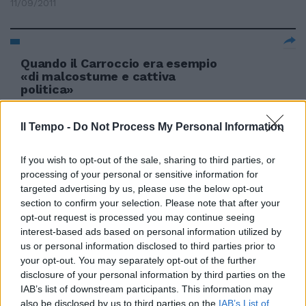
11/09/2011
Quando il Carroccio era esempio
«di malcostume e cattiva
politica»
31/07/2011
Il Tempo -
Do Not Process My Personal Information
If you wish to opt-out of the sale, sharing to third parties, or
Le parole di Lady Gaga «Amy
processing of your personal or sensitive information for
Winehouse è stata un esempio»
targeted advertising by us, please use the below opt-out
section to confirm your selection. Please note that after your
31/07/2011
opt-out request is processed you may continue seeing
interest-based ads based on personal information utilized by
us or personal information disclosed to third parties prior to
your opt-out. You may separately opt-out of the further
Tagliaprovince, nel mirino tutti i
disclosure of your personal information by third parties on the
"poltronifici"
IAB’s list of downstream participants. This information may
17/07/2011
also be disclosed by us to third parties on the
IAB’s List of