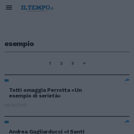
esempio
1
2
3
Totti omaggia Perrotta «Un
esempio di serietà»
09/12/2012
Andrea Gagliarducci «I Santi