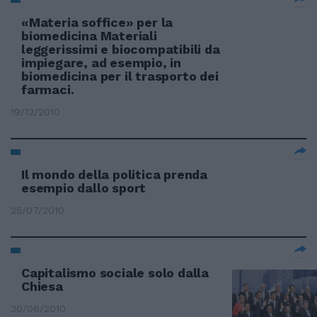
«Materia soffice» per la
biomedicina Materiali
leggerissimi e biocompatibili da
impiegare, ad esempio, in
biomedicina per il trasporto dei
farmaci.
19/12/2010
Il mondo della politica prenda
esempio dallo sport
25/07/2010
Capitalismo sociale solo dalla
Chiesa
30/06/2010