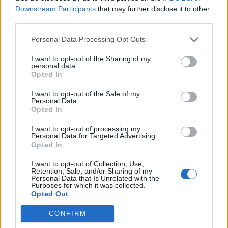
Downstream Participants
that may further disclose it to other
third parties.
Personal Data Processing Opt Outs
Festeggiare i novant'anni di
Ettore Bernabei può essere
I want to opt-out of the Sharing of my
occasione per tracciare un
personal data.
apologo a buon uso delle nuove
Opted In
generazioni, un esempio in cui
successo e merito sono facce
I want to opt-out of the Sale of my
della stessa medaglia.
Personal Data.
Opted In
15/05/2011
I want to opt-out of processing my
Personal Data for Targeted Advertising.
Opted In
Gli ex di Veltroni non ci stanno
I want to opt-out of Collection, Use,
«Noi esempio di trasparenza»
Retention, Sale, and/or Sharing of my
Personal Data that Is Unrelated with the
Purposes for which it was collected.
06/03/2011
Opted Out
CONFIRM