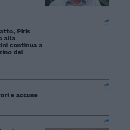
atto, Piris
o alla
ni continua a
zino del
rori e accuse