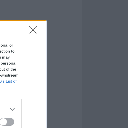
sonal or
ection to
ou may
 personal
out of the
 downstream
B’s List of