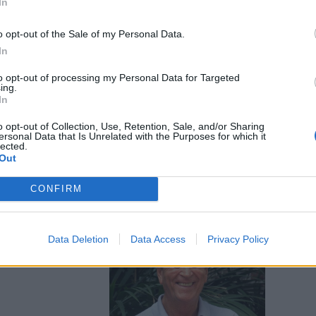
In
o opt-out of the Sale of my Personal Data.
In
to opt-out of processing my Personal Data for Targeted
ing.
NT
In
errori delle
o opt-out of Collection, Use, Retention, Sale, and/or Sharing
ersonal Data that Is Unrelated with the Purposes for which it
lected.
Out
CONFIRM
a capolista
Data Deletion
Data Access
Privacy Policy