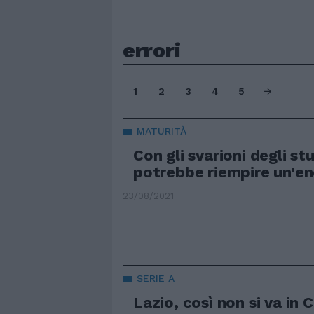
errori
1
2
3
4
5
MATURITÀ
Con gli svarioni degli stu
potrebbe riempire un'en
23/08/2021
SERIE A
Lazio, così non si va in