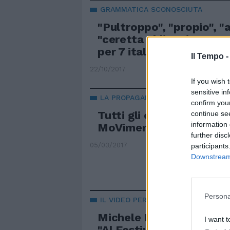
GRAMMATICA SCONOSCIUTA
"Pultroppo", "propio", "
"ceretta al linguine". Er
per 7 italiani su 10
Il Tempo 
22/10/2017
If you wish 
sensitive in
LA PROPAGANDA GRILLINA
confirm you
Tutti gli errori del video
continue se
information 
MoVimento 5 Stelle
further disc
05/03/2017
participants
Downstream 
Persona
IL VIDEO PER IL TEMPO
Michele Bravi tra YouTu
I want t
"Al Festival canto i miei 