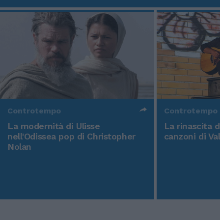
Controtempo
Controtempo
La modernità di Ulisse
La rinascita 
nell'Odissea pop di Christopher
canzoni di Va
Nolan